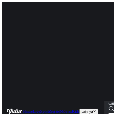
Car
Home
Live
Sports
Series
Movies
Kids
Lainnya