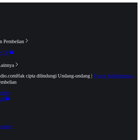
n Pembelian
e TV
Lainnya
idio.com
Hak cipta dilindungi Undang-undang
|
Syarat & Ketentuan
embelian
emier
tif
oucher