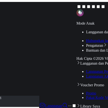
Mode Anak
Langganan da
Hubungkan k
Pengaturan
Bantuan dan 
Hak Cipta ©2026 V
Langganan dan P
Langganan Pr
Langganan Ak
Voucher Promo
Promo
Pakai Kode V
i
Langganan
···
Library Saya