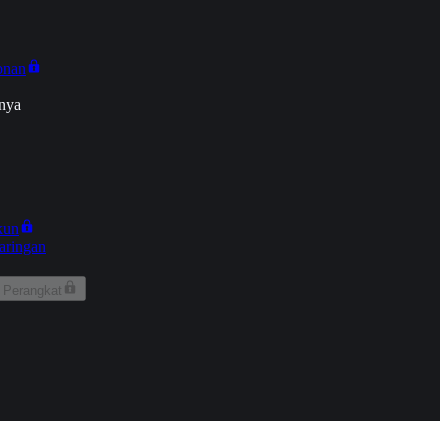
onan
nya
kun
aringan
 Perangkat