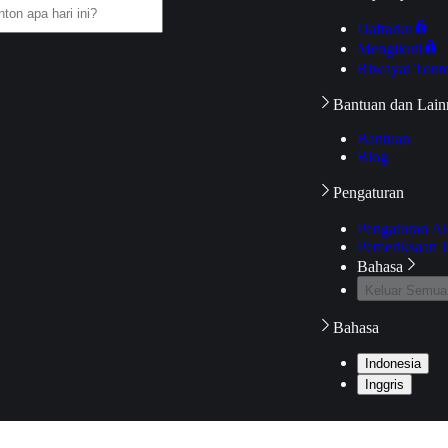
Daftarku
Mengikuti
Riwayat Tont
Bantuan dan Lain
Bantuan
Blog
Pengaturan
Pengaturan A
Pemeriksaan J
Bahasa
Keluar Semua
Bahasa
Indonesia
Inggris