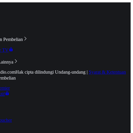
n Pembelian
e TV
Lainnya
idio.com
Hak cipta dilindungi Undang-undang
|
Syarat & Ketentuan
embelian
emier
tif
oucher