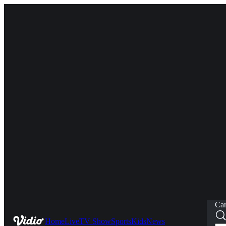
Car
Home
Live
TV Show
Sports
Kids
News