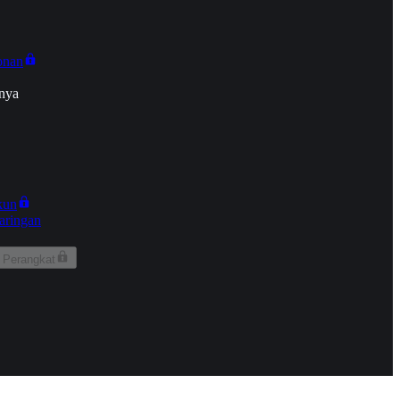
onan
nya
kun
aringan
 Perangkat