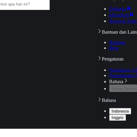
Daftarku
Mengikuti
Riwayat Tont
Bantuan dan Lain
Bantuan
Blog
Pengaturan
Pengaturan A
Pemeriksaan J
Bahasa
Keluar Semua
Bahasa
Indonesia
Inggris