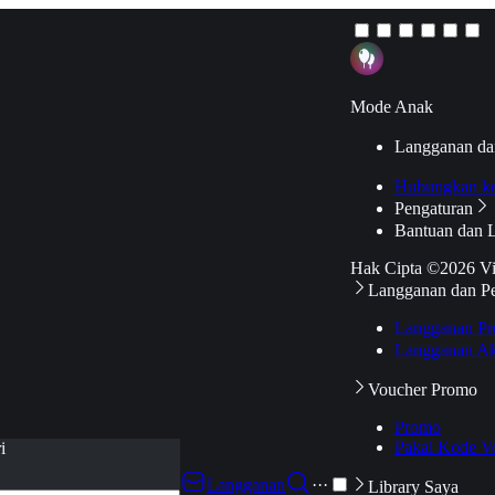
Mode Anak
Langganan da
Hubungkan k
Pengaturan
Bantuan dan 
Hak Cipta ©2026 V
Langganan dan P
Langganan Pr
Langganan Ak
Voucher Promo
Promo
Pakai Kode V
i
Langganan
···
Library Saya