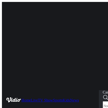
Car
Home
Live
TV Show
Sports
Kids
News