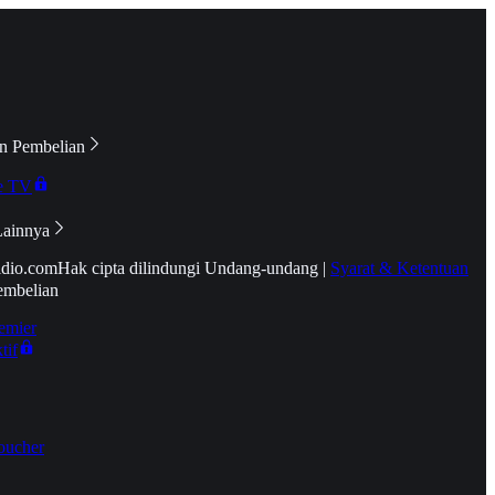
n Pembelian
e TV
Lainnya
idio.com
Hak cipta dilindungi Undang-undang
|
Syarat & Ketentuan
embelian
emier
tif
oucher