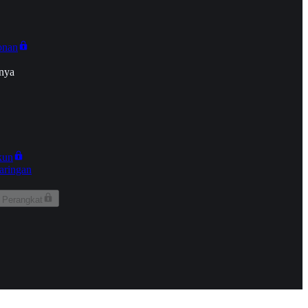
onan
nya
kun
aringan
 Perangkat