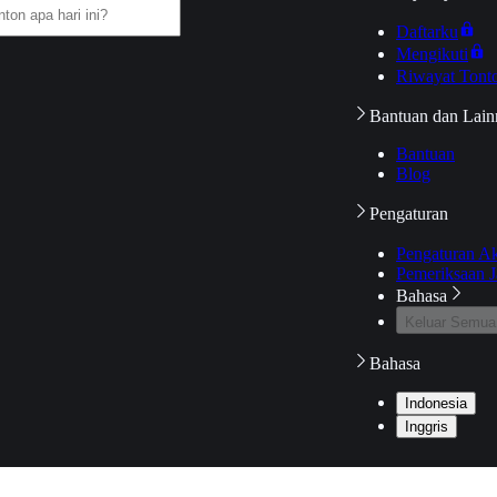
Daftarku
Mengikuti
Riwayat Tont
Bantuan dan Lain
Bantuan
Blog
Pengaturan
Pengaturan A
Pemeriksaan J
Bahasa
Keluar Semua
Bahasa
Indonesia
Inggris