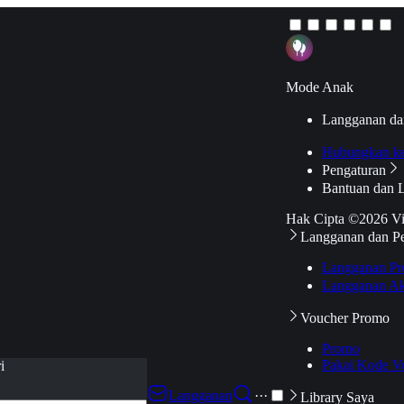
Mode Anak
Langganan da
Hubungkan k
Pengaturan
Bantuan dan 
Hak Cipta ©2026 V
Langganan dan P
Langganan Pr
Langganan Ak
Voucher Promo
Promo
Pakai Kode V
i
Langganan
···
Library Saya