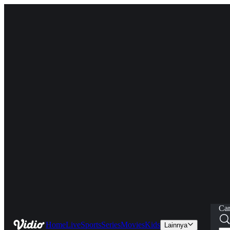
Car
Home
Live
Sports
Series
Movies
Kids
Lainnya