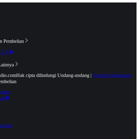
n Pembelian
e TV
Lainnya
idio.com
Hak cipta dilindungi Undang-undang
|
Syarat & Ketentuan
embelian
emier
tif
oucher