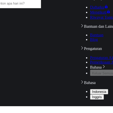
Daftarku
Mengikuti
Riwayat Tont
Bantuan dan Lain
Bantuan
Blog
Pengaturan
Pengaturan A
Pemeriksaan J
Bahasa
Keluar Semua
Bahasa
Indonesia
Inggris