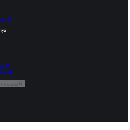
onan
nya
kun
aringan
 Perangkat