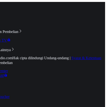
n Pembelian
e TV
Lainnya
idio.com
Hak cipta dilindungi Undang-undang
|
Syarat & Ketentuan
embelian
emier
tif
oucher