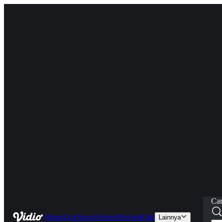
Car
Home
Live
Sports
Series
Movies
Kids
Lainnya