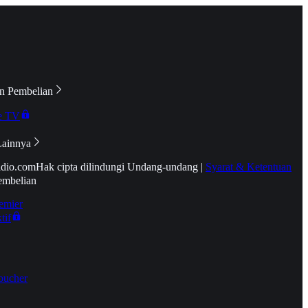
n Pembelian
e TV
Lainnya
idio.com
Hak cipta dilindungi Undang-undang
|
Syarat & Ketentuan
embelian
emier
tif
oucher