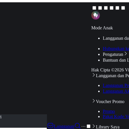
Mode Anak
Langganan da
Hubungkan k
Pengaturan
Bantuan dan 
Hak Cipta ©2026 V
Langganan dan P
Langganan Pr
Langganan Ak
Voucher Promo
Promo
Pakai Kode V
i
Langganan
···
Library Saya