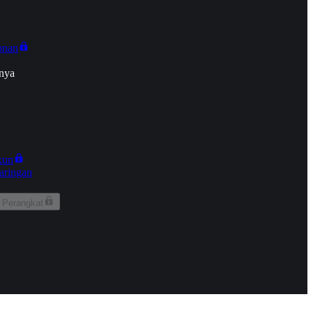
onan
nya
kun
aringan
 Perangkat