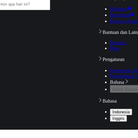
Daftarku
Mengikuti
Riwayat Tont
Bantuan dan Lain
Bantuan
Blog
Pengaturan
Pengaturan A
Pemeriksaan J
Bahasa
Keluar Semua
Bahasa
Indonesia
Inggris