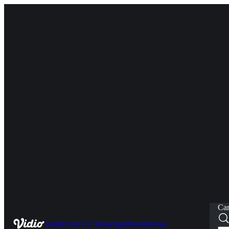
Car
Home
Live
TV Show
Sports
Kids
News