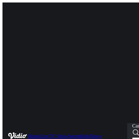
Car
Home
Live
TV Show
Sports
Kids
News