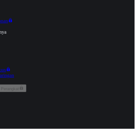
onan
nya
kun
aringan
 Perangkat