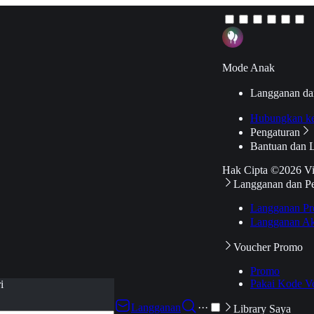
Mode Anak
Langganan da
Hubungkan k
Pengaturan
Bantuan dan 
Hak Cipta ©2026 V
Langganan dan P
Langganan Pr
Langganan Ak
Voucher Promo
Promo
Pakai Kode V
i
Langganan
···
Library Saya