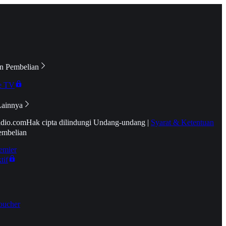
n Pembelian
e TV
Lainnya
idio.com
Hak cipta dilindungi Undang-undang
|
Syarat & Ketentuan
embelian
emier
tif
oucher