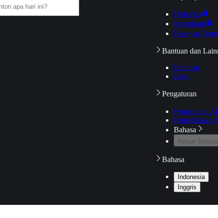
Daftarku
Mengikuti
Riwayat Tont
Bantuan dan Lain
Bantuan
Blog
Pengaturan
Pengaturan A
Pemeriksaan J
Bahasa
Keluar Semua
Bahasa
Indonesia
Inggris