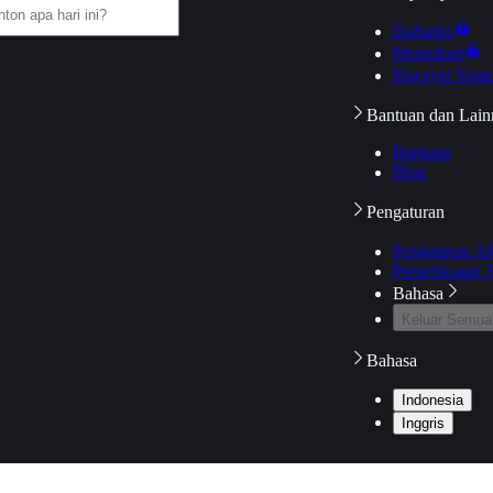
Daftarku
Mengikuti
Riwayat Tont
Bantuan dan Lain
Bantuan
Blog
Pengaturan
Pengaturan A
Pemeriksaan J
Bahasa
Keluar Semua
Bahasa
Indonesia
Inggris