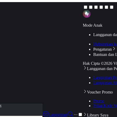
Mode Anak
Langganan da
Hubungkan k
Pengaturan
Bantuan dan 
Hak Cipta ©2026 V
Langganan dan P
Langganan Pr
Langganan Ak
Voucher Promo
Promo
Pakai Kode V
i
Langganan
···
Library Saya