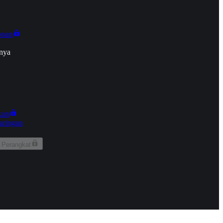
onan
nya
kun
aringan
 Perangkat