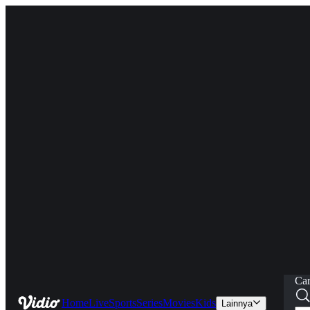
Car
Home
Live
Sports
Series
Movies
Kids
Lainnya