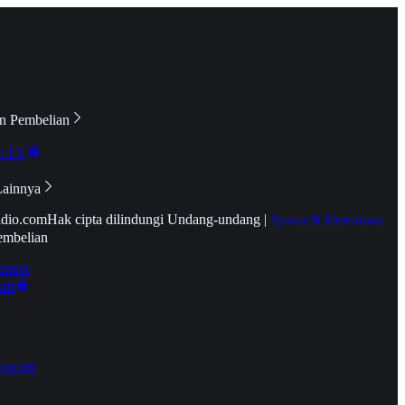
n Pembelian
e TV
Lainnya
idio.com
Hak cipta dilindungi Undang-undang
|
Syarat & Ketentuan
embelian
emier
tif
oucher