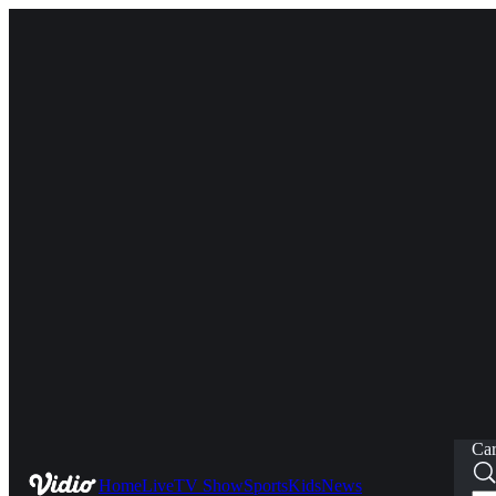
Car
Home
Live
TV Show
Sports
Kids
News