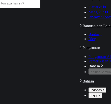
Daftarku
Mengikuti
Riwayat Tont
Bantuan dan Lain
Bantuan
Blog
Pengaturan
Pengaturan A
Pemeriksaan J
Bahasa
Keluar Semua
Bahasa
Indonesia
Inggris