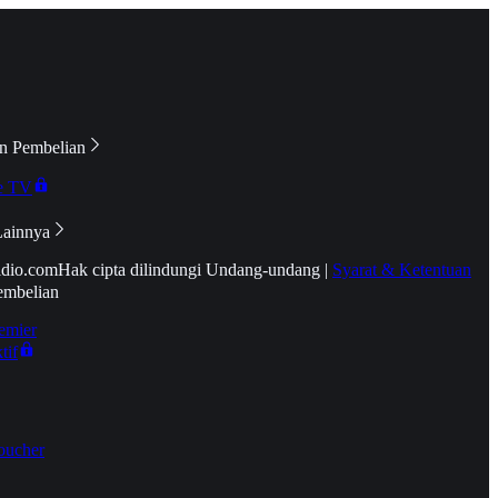
n Pembelian
e TV
Lainnya
idio.com
Hak cipta dilindungi Undang-undang
|
Syarat & Ketentuan
embelian
emier
tif
oucher