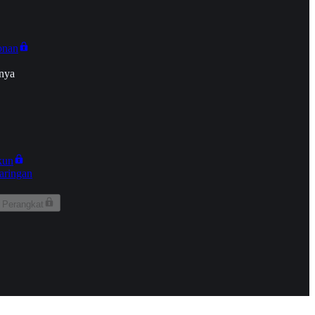
onan
nya
kun
aringan
 Perangkat