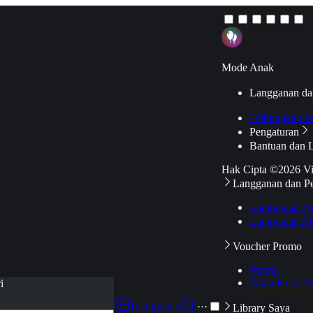
Mode Anak
Langganan da
Hubungkan k
Pengaturan
Bantuan dan 
Hak Cipta ©2026 V
Langganan dan P
Langganan Pr
Langganan Ak
Voucher Promo
Promo
Pakai Kode V
i
Langganan
···
Library Saya