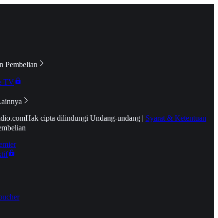
n Pembelian
e TV
Lainnya
idio.com
Hak cipta dilindungi Undang-undang
|
Syarat & Ketentuan
embelian
emier
tif
oucher