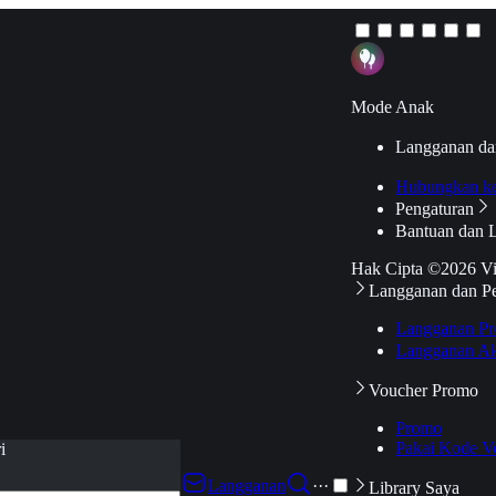
Mode Anak
Langganan da
Hubungkan k
Pengaturan
Bantuan dan 
Hak Cipta ©2026 V
Langganan dan P
Langganan Pr
Langganan Ak
Voucher Promo
Promo
Pakai Kode V
i
Langganan
···
Library Saya