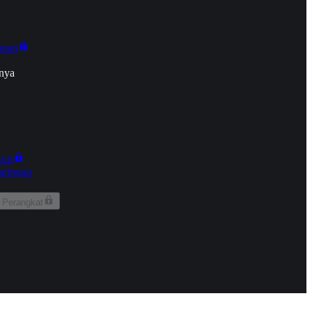
onan
nya
kun
aringan
 Perangkat