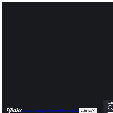
Car
Home
Live
Sports
Series
Movies
Kids
Lainnya