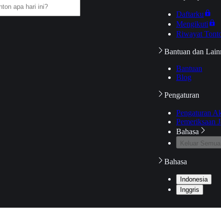
Daftarku
Mengikuti
Riwayat Tont
Bantuan dan Lain
Bantuan
Blog
Pengaturan
Pengaturan A
Pemeriksaan J
Bahasa
Keluar Semua
Bahasa
Indonesia
Inggris