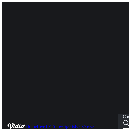
Car
Home
Live
TV Show
Sports
Kids
News