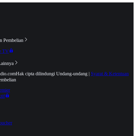
n Pembelian
e TV
Lainnya
idio.com
Hak cipta dilindungi Undang-undang
|
Syarat & Ketentuan
embelian
emier
tif
oucher