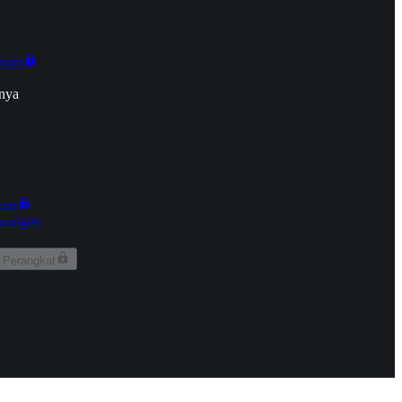
onan
nya
kun
aringan
 Perangkat