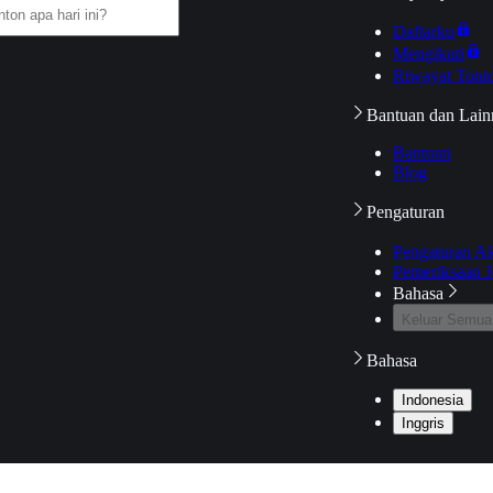
Daftarku
Mengikuti
Riwayat Tont
Bantuan dan Lain
Bantuan
Blog
Pengaturan
Pengaturan A
Pemeriksaan J
Bahasa
Keluar Semua
Bahasa
Indonesia
Inggris