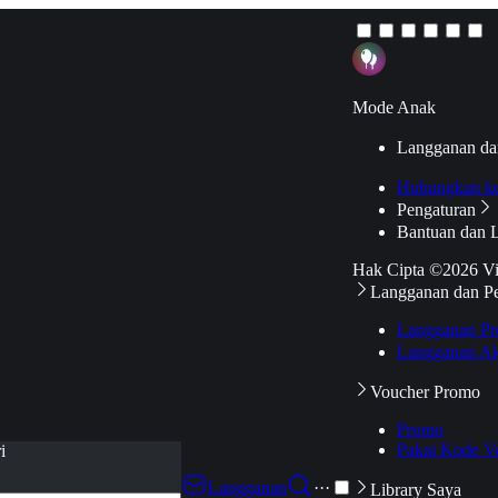
Mode Anak
Langganan da
Hubungkan k
Pengaturan
Bantuan dan 
Hak Cipta ©2026 V
Langganan dan P
Langganan Pr
Langganan Ak
Voucher Promo
Promo
Pakai Kode V
i
Langganan
···
Library Saya