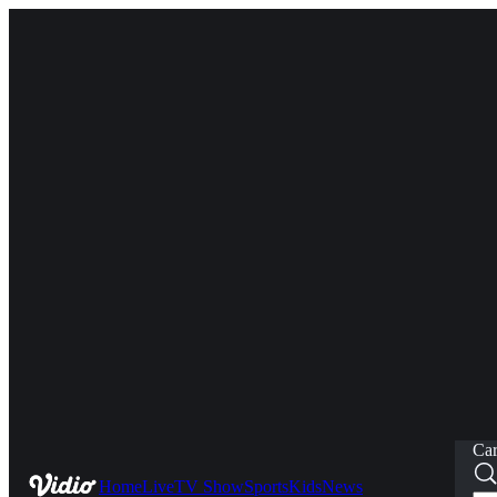
Car
Home
Live
TV Show
Sports
Kids
News