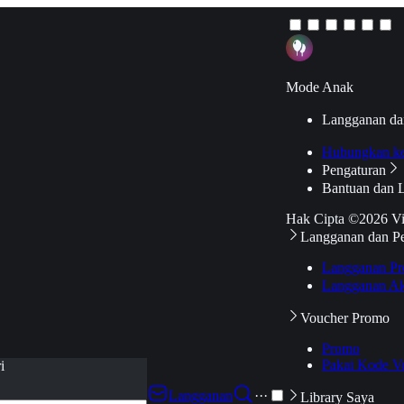
Mode Anak
Langganan da
Hubungkan k
Pengaturan
Bantuan dan 
Hak Cipta ©2026 V
Langganan dan P
Langganan Pr
Langganan Ak
Voucher Promo
Promo
Pakai Kode V
i
Langganan
···
Library Saya