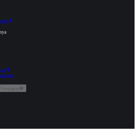
onan
nya
kun
aringan
 Perangkat