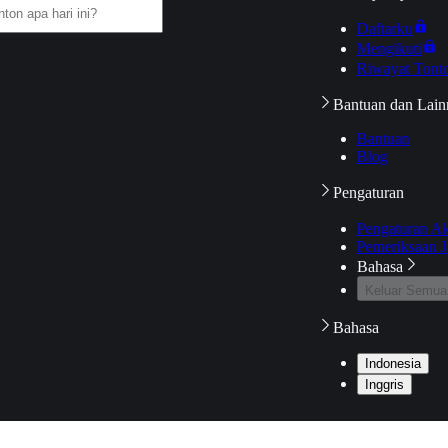
Daftarku
Mengikuti
Riwayat Tont
Bantuan dan Lain
Bantuan
Blog
Pengaturan
Pengaturan A
Pemeriksaan J
Bahasa
Keluar Semua
Bahasa
Indonesia
Inggris