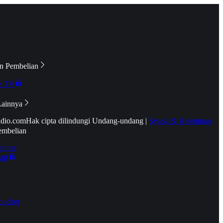
n Pembelian
e TV
Lainnya
idio.com
Hak cipta dilindungi Undang-undang
|
Syarat & Ketentuan
embelian
emier
tif
oucher