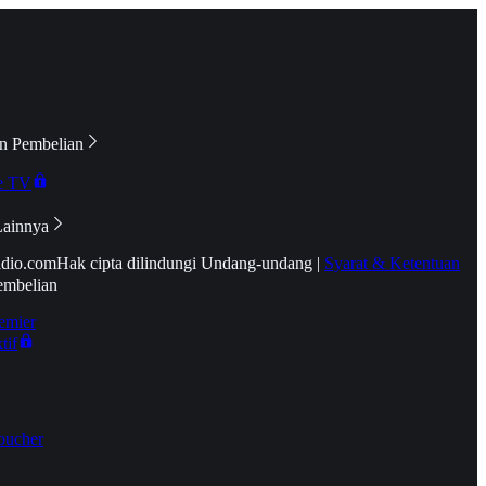
n Pembelian
e TV
Lainnya
idio.com
Hak cipta dilindungi Undang-undang
|
Syarat & Ketentuan
embelian
emier
tif
oucher