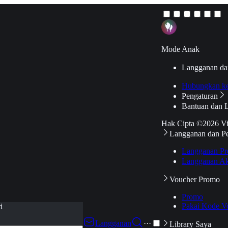
Mode Anak
Langganan da
Hubungkan k
Pengaturan
Bantuan dan 
Hak Cipta ©2026 V
Langganan dan P
Langganan Pr
Langganan Ak
Voucher Promo
Promo
Pakai Kode V
i
Langganan
···
Library Saya