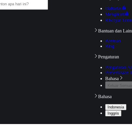
Daftarku
Mengikuti
Riwayat Tont
Bantuan dan Lain
Bantuan
Blog
Pengaturan
Pengaturan A
Pemeriksaan J
Bahasa
Keluar Semua
Bahasa
Indonesia
Inggris