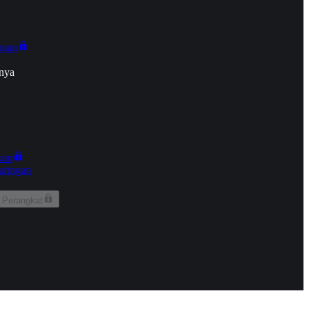
onan
nya
kun
aringan
 Perangkat