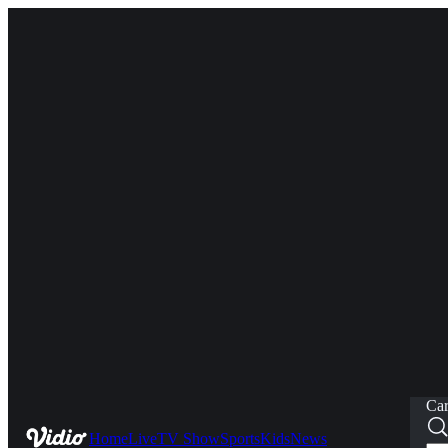
Car
Home
Live
TV Show
Sports
Kids
News