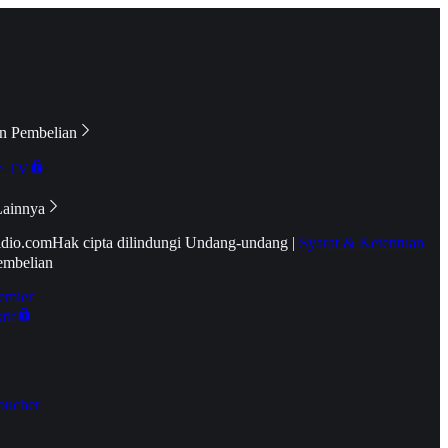
n Pembelian
e TV
Lainnya
idio.com
Hak cipta dilindungi Undang-undang
|
Syarat & Ketentuan
embelian
emier
tif
oucher