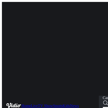
Car
Home
Live
TV Show
Sports
Kids
News