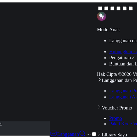
Mode Anak
Langganan da
Hubungkan k
Pengaturan
Bantuan dan 
Hak Cipta ©2026 V
Langganan dan P
Langganan Pr
Langganan Ak
Voucher Promo
Promo
Pakai Kode V
i
Langganan
···
Library Saya