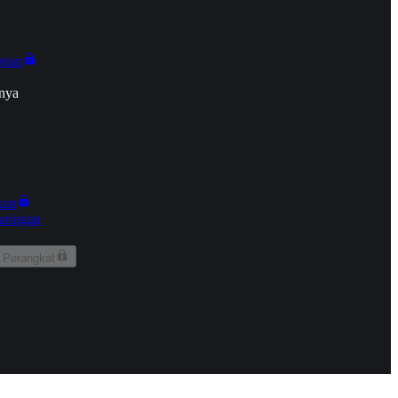
onan
nya
kun
aringan
 Perangkat