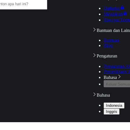
Daftarku
Mengikuti
Riwayat Tont
Bantuan dan Lain
Bantuan
Blog
Pengaturan
Pengaturan A
Pemeriksaan J
Bahasa
Keluar Semua
Bahasa
Indonesia
Inggris