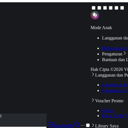
Mode Anak
Langganan da
Hubungkan k
Pengaturan
Bantuan dan 
Hak Cipta ©2026 V
Langganan dan P
Langganan Pr
Langganan Ak
Voucher Promo
Promo
Pakai Kode V
i
Langganan
···
Library Saya