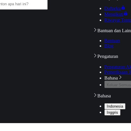
Daftarku
Mengikuti
Riwayat Tont
Bantuan dan Lain
Bantuan
Blog
Pengaturan
Pengaturan A
Pemeriksaan J
Bahasa
Keluar Semua
Bahasa
Indonesia
Inggris