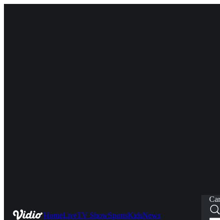
Car
Home
Live
TV Show
Sports
Kids
News