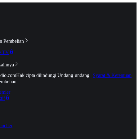
n Pembelian
e TV
Lainnya
idio.com
Hak cipta dilindungi Undang-undang
|
Syarat & Ketentuan
embelian
emier
tif
oucher