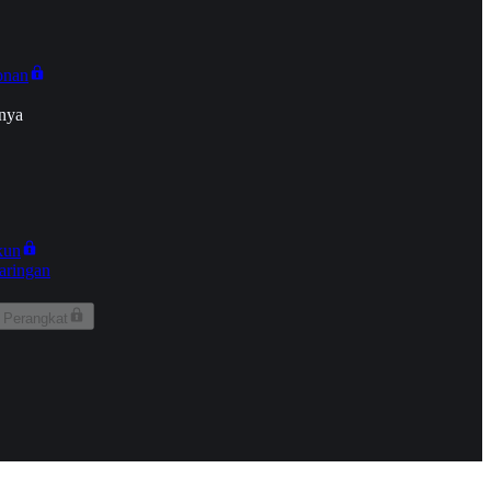
onan
nya
kun
aringan
 Perangkat