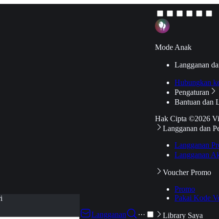
Mode Anak
Langganan da
Hubungkan k
Pengaturan
Bantuan dan 
Hak Cipta ©2026 V
Langganan dan P
Langganan Pr
Langganan Ak
Voucher Promo
Promo
Pakai Kode V
i
Langganan
···
Library Saya