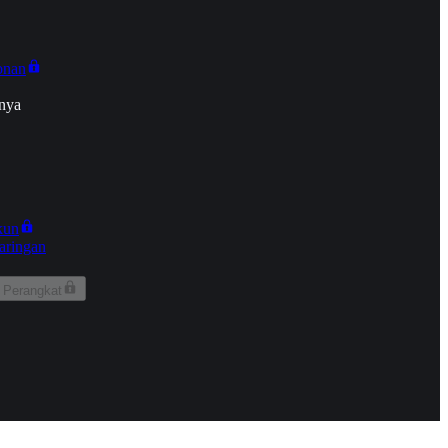
onan
nya
kun
aringan
 Perangkat