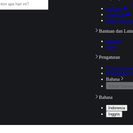
Daftarku
Mengikuti
Riwayat Tont
Bantuan dan Lain
Bantuan
Blog
Pengaturan
Pengaturan A
Pemeriksaan J
Bahasa
Keluar Semua
Bahasa
Indonesia
Inggris