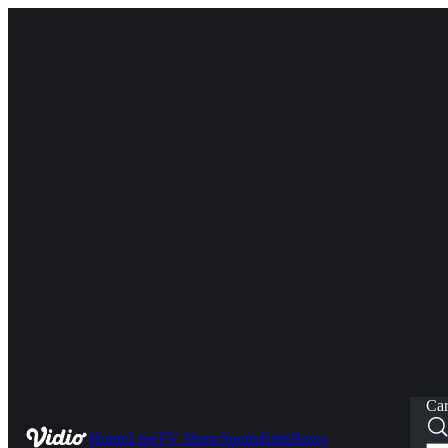
Car
Home
Live
TV Show
Sports
Kids
News