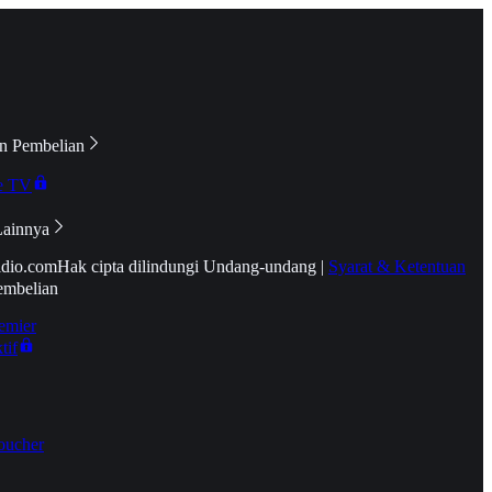
n Pembelian
e TV
Lainnya
idio.com
Hak cipta dilindungi Undang-undang
|
Syarat & Ketentuan
embelian
emier
tif
oucher