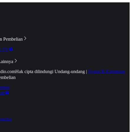
n Pembelian
e TV
Lainnya
idio.com
Hak cipta dilindungi Undang-undang
|
Syarat & Ketentuan
embelian
emier
tif
oucher