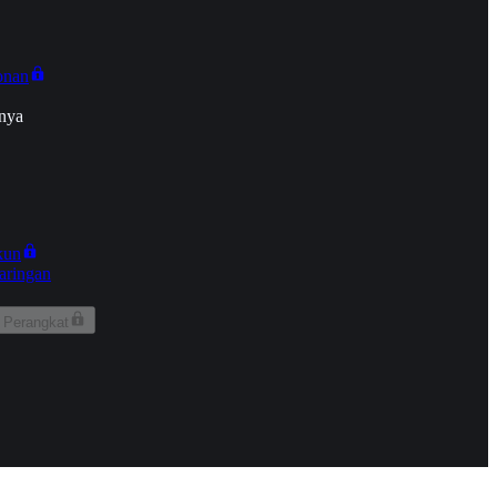
onan
nya
kun
aringan
 Perangkat