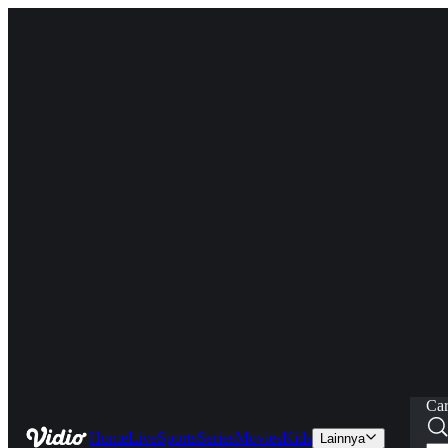
Car
Home
Live
Sports
Series
Movies
Kids
Lainnya