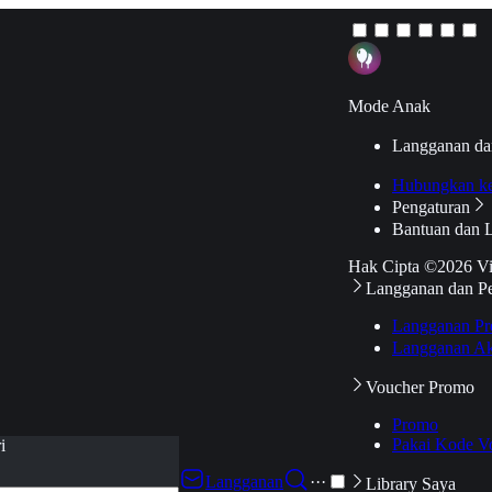
Mode Anak
Langganan da
Hubungkan k
Pengaturan
Bantuan dan 
Hak Cipta ©2026 V
Langganan dan P
Langganan Pr
Langganan Ak
Voucher Promo
Promo
Pakai Kode V
i
Langganan
···
Library Saya