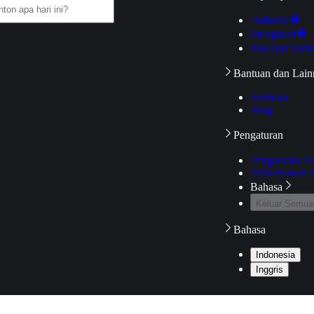
Daftarku
Mengikuti
Riwayat Tont
Bantuan dan Lain
Bantuan
Blog
Pengaturan
Pengaturan A
Pemeriksaan J
Bahasa
Keluar Semua
Bahasa
Indonesia
Inggris