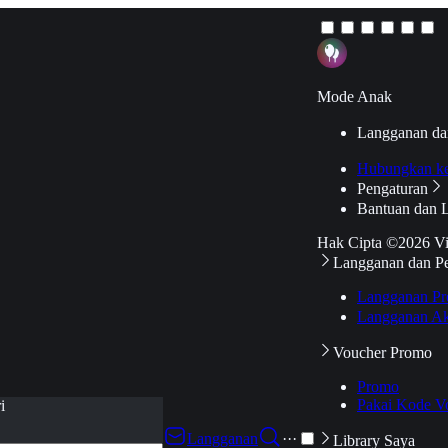
Mode Anak
Langganan da
Hubungkan k
Pengaturan
Bantuan dan 
Hak Cipta ©2026 V
Langganan dan P
Langganan Pr
Langganan Ak
Voucher Promo
Promo
Pakai Kode V
i
Langganan
···
Library Saya