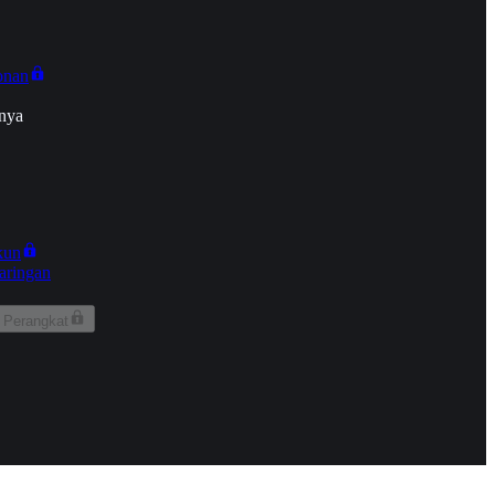
onan
nya
kun
aringan
 Perangkat