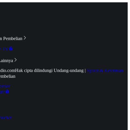
n Pembelian
e TV
Lainnya
idio.com
Hak cipta dilindungi Undang-undang
|
Syarat & Ketentuan
embelian
emier
tif
oucher