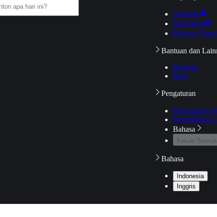
Daftarku
Mengikuti
Riwayat Tont
Bantuan dan Lain
Bantuan
Blog
Pengaturan
Pengaturan A
Pemeriksaan J
Bahasa
Keluar Semua
Bahasa
Indonesia
Inggris