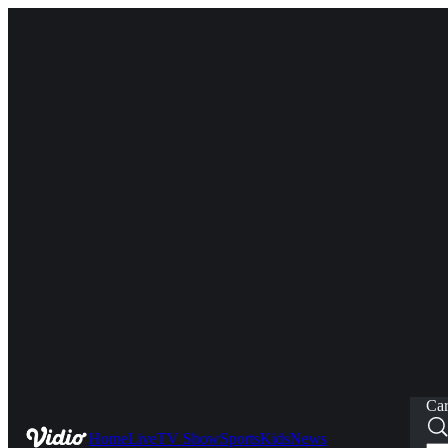
Car
Home
Live
TV Show
Sports
Kids
News