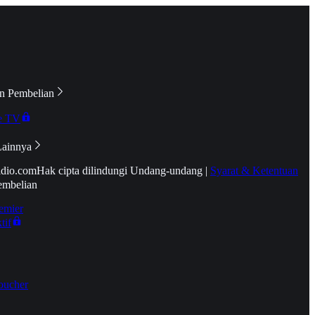
n Pembelian
e TV
Lainnya
idio.com
Hak cipta dilindungi Undang-undang
|
Syarat & Ketentuan
embelian
emier
tif
oucher