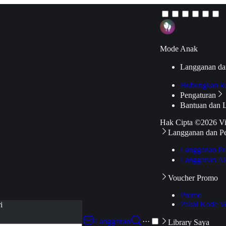
Mode Anak
Langganan da
Hubungkan k
Pengaturan
Bantuan dan 
Hak Cipta ©2026 V
Langganan dan P
Langganan Pr
Langganan Ak
Voucher Promo
Promo
Pakai Kode V
i
Langganan
···
Library Saya