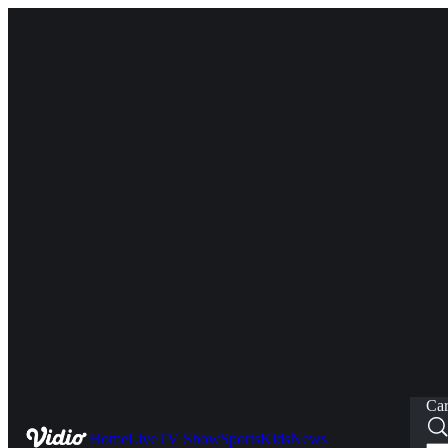
Car
Home
Live
TV Show
Sports
Kids
News