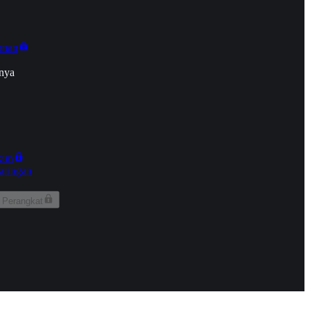
onan
nya
kun
aringan
 Perangkat