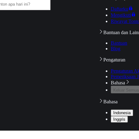
Daftarku
Mengikuti
Riwayat Tont
Bantuan dan Lain
Bantuan
Blog
Pengaturan
Pengaturan A
Pemeriksaan J
Bahasa
Keluar Semua
Bahasa
Indonesia
Inggris