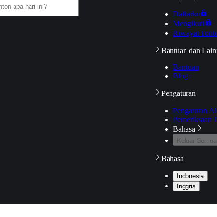
Daftarku
Mengikuti
Riwayat Tont
Bantuan dan Lain
Bantuan
Blog
Pengaturan
Pengaturan A
Pemeriksaan J
Bahasa
Keluar Semua
Bahasa
Indonesia
Inggris