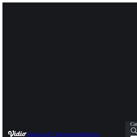
Car
Home
Live
TV Show
Sports
Kids
News