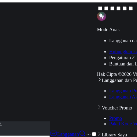
Mode Anak
Langganan da
Hubungkan k
Pengaturan
Bantuan dan 
Hak Cipta ©2026 V
Langganan dan P
Langganan Pr
Langganan Ak
Voucher Promo
Promo
Pakai Kode V
i
Langganan
···
Library Saya