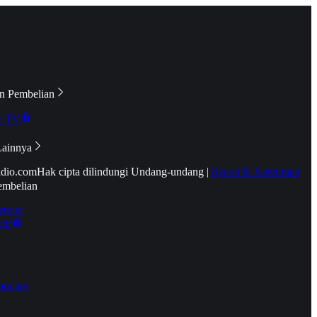
n Pembelian
e TV
Lainnya
idio.com
Hak cipta dilindungi Undang-undang
|
Syarat & Ketentuan
embelian
emier
tif
oucher