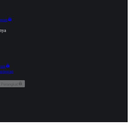
onan
nya
kun
aringan
 Perangkat