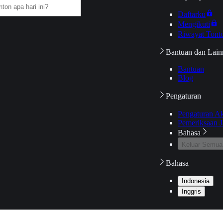
Daftarku
Mengikuti
Riwayat Tont
Bantuan dan Lain
Bantuan
Blog
Pengaturan
Pengaturan A
Pemeriksaan J
Bahasa
Keluar Semua
Bahasa
Indonesia
Inggris