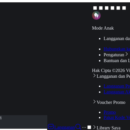
Mode Anak
Langganan da
Hubungkan k
Pengaturan
Bantuan dan 
Hak Cipta ©2026 V
Langganan dan P
Langganan Pr
Langganan Ak
Voucher Promo
Promo
Pakai Kode V
i
Langganan
···
Library Saya