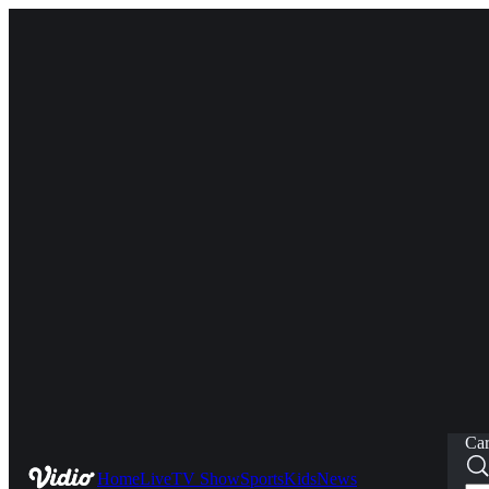
Car
Home
Live
TV Show
Sports
Kids
News