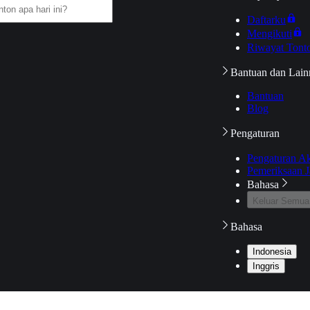
Daftarku
Mengikuti
Riwayat Tont
Bantuan dan Lain
Bantuan
Blog
Pengaturan
Pengaturan A
Pemeriksaan J
Bahasa
Keluar Semua
Bahasa
Indonesia
Inggris