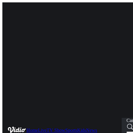
Car
Home
Live
TV Show
Sports
Kids
News