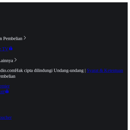
n Pembelian
e TV
Lainnya
idio.com
Hak cipta dilindungi Undang-undang
|
Syarat & Ketentuan
embelian
emier
tif
oucher