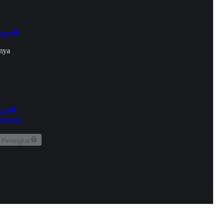
onan
nya
kun
aringan
 Perangkat