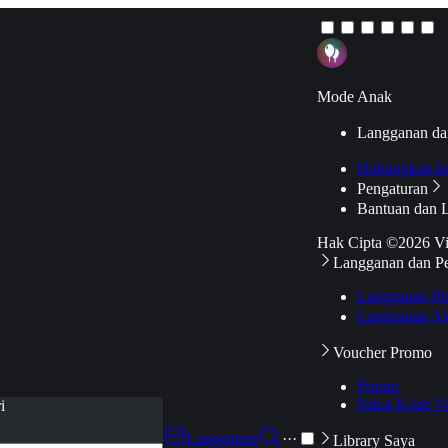
Mode Anak
Langganan da
Hubungkan k
Pengaturan
Bantuan dan 
Hak Cipta ©2026 V
Langganan dan P
Langganan Pr
Langganan Ak
Voucher Promo
Promo
Pakai Kode V
i
Langganan
···
Library Saya