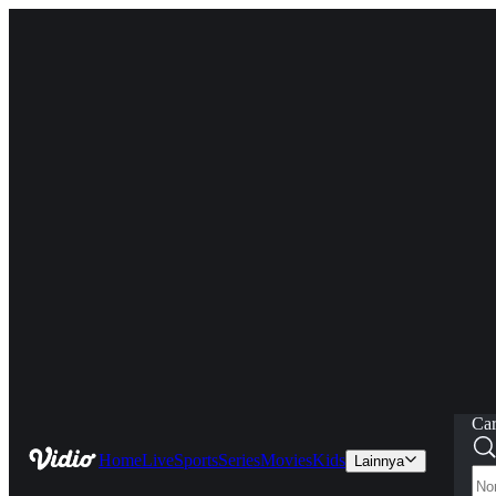
Car
Home
Live
Sports
Series
Movies
Kids
Lainnya