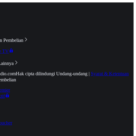
n Pembelian
e TV
Lainnya
idio.com
Hak cipta dilindungi Undang-undang
|
Syarat & Ketentuan
embelian
emier
tif
oucher