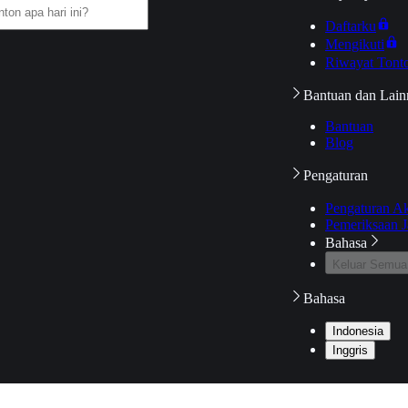
Daftarku
Mengikuti
Riwayat Tont
Bantuan dan Lain
Bantuan
Blog
Pengaturan
Pengaturan A
Pemeriksaan J
Bahasa
Keluar Semua
Bahasa
Indonesia
Inggris