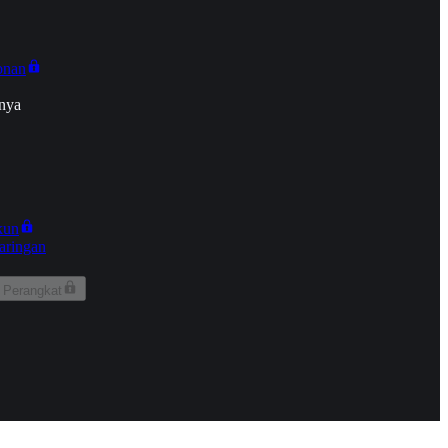
onan
nya
kun
aringan
 Perangkat