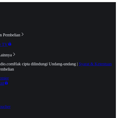
n Pembelian
e TV
Lainnya
idio.com
Hak cipta dilindungi Undang-undang
|
Syarat & Ketentuan
embelian
emier
tif
oucher