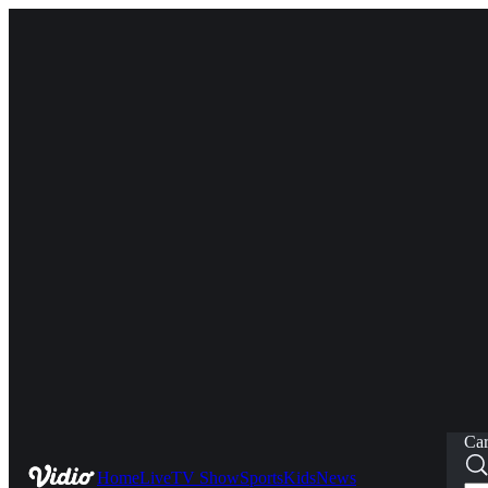
Car
Home
Live
TV Show
Sports
Kids
News