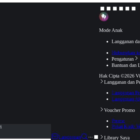
Mode Anak
Langganan da
Hubungkan k
Pengaturan
Bantuan dan 
Hak Cipta ©2026 V
Langganan dan P
Langganan Pr
Langganan Ak
Voucher Promo
Promo
Pakai Kode V
i
Langganan
···
Library Saya