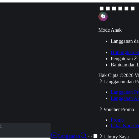
Mode Anak
Langganan da
Hubungkan k
Pengaturan
Bantuan dan 
Hak Cipta ©2026 V
Langganan dan P
Langganan Pr
Langganan Ak
Voucher Promo
Promo
Pakai Kode V
i
Langganan
···
Library Saya