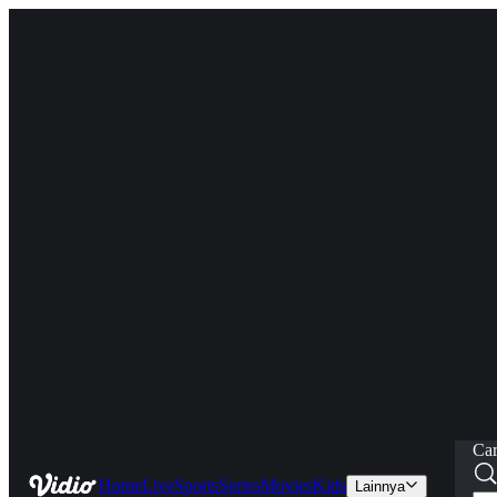
Car
Home
Live
Sports
Series
Movies
Kids
Lainnya