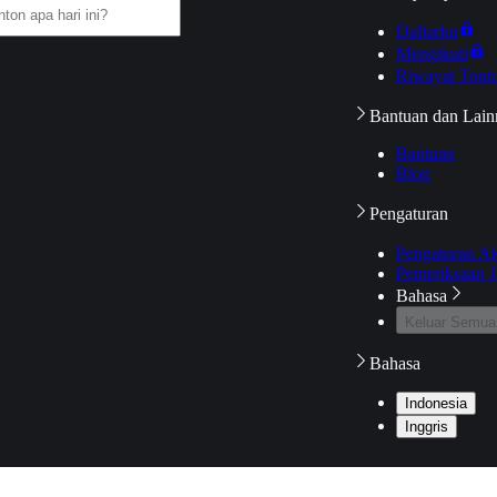
Daftarku
Mengikuti
Riwayat Tont
Bantuan dan Lain
Bantuan
Blog
Pengaturan
Pengaturan A
Pemeriksaan J
Bahasa
Keluar Semua
Bahasa
Indonesia
Inggris