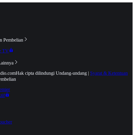
n Pembelian
e TV
Lainnya
idio.com
Hak cipta dilindungi Undang-undang
|
Syarat & Ketentuan
embelian
emier
tif
oucher