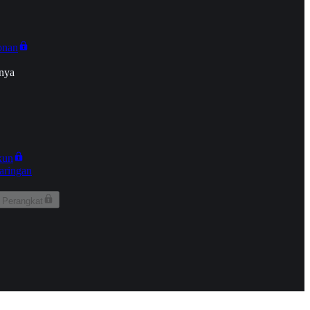
onan
nya
kun
aringan
 Perangkat