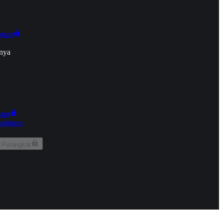
onan
nya
kun
aringan
 Perangkat