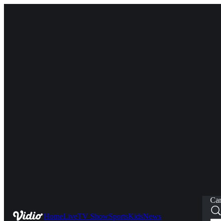
Car
Home
Live
TV Show
Sports
Kids
News