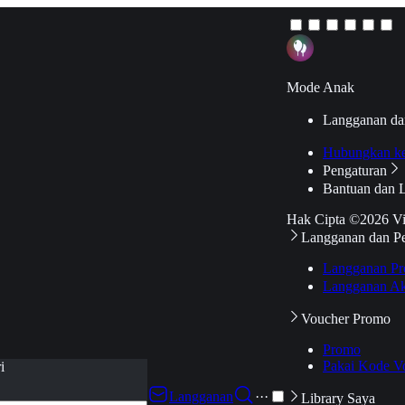
Mode Anak
Langganan da
Hubungkan k
Pengaturan
Bantuan dan 
Hak Cipta ©2026 V
Langganan dan P
Langganan Pr
Langganan Ak
Voucher Promo
Promo
Pakai Kode V
i
Langganan
···
Library Saya