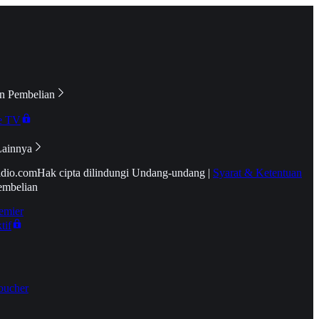
n Pembelian
e TV
Lainnya
idio.com
Hak cipta dilindungi Undang-undang
|
Syarat & Ketentuan
embelian
emier
tif
oucher