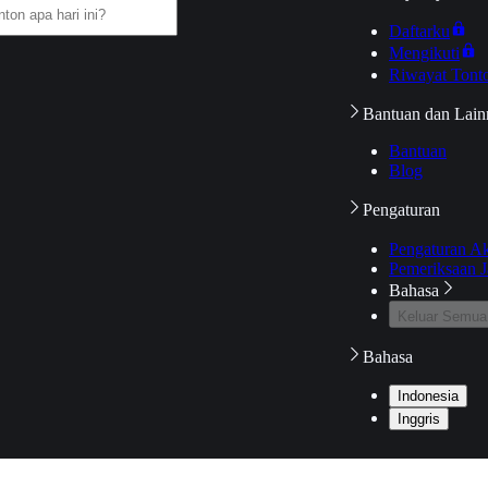
Daftarku
Mengikuti
Riwayat Tont
Bantuan dan Lain
Bantuan
Blog
Pengaturan
Pengaturan A
Pemeriksaan J
Bahasa
Keluar Semua
Bahasa
Indonesia
Inggris