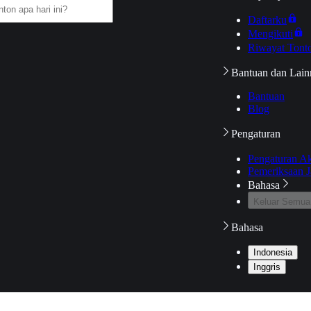
Daftarku
Mengikuti
Riwayat Tont
Bantuan dan Lain
Bantuan
Blog
Pengaturan
Pengaturan A
Pemeriksaan J
Bahasa
Keluar Semua
Bahasa
Indonesia
Inggris