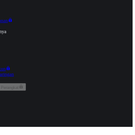
onan
nya
kun
aringan
 Perangkat