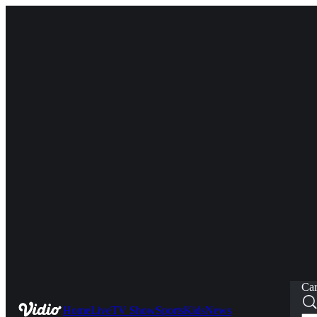
Car
Home
Live
TV Show
Sports
Kids
News