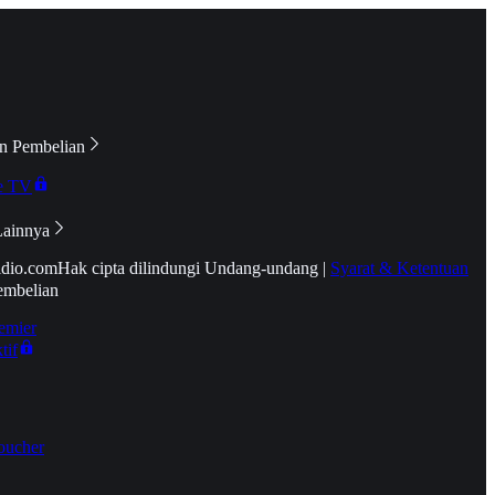
n Pembelian
e TV
Lainnya
idio.com
Hak cipta dilindungi Undang-undang
|
Syarat & Ketentuan
embelian
emier
tif
oucher