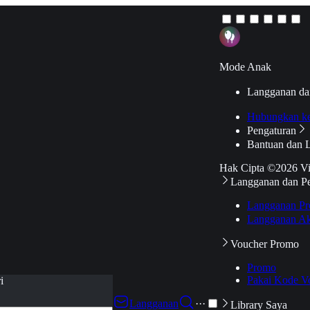
Mode Anak
Langganan da
Hubungkan k
Pengaturan
Bantuan dan 
Hak Cipta ©2026 V
Langganan dan P
Langganan Pr
Langganan Ak
Voucher Promo
Promo
Pakai Kode V
i
Langganan
···
Library Saya