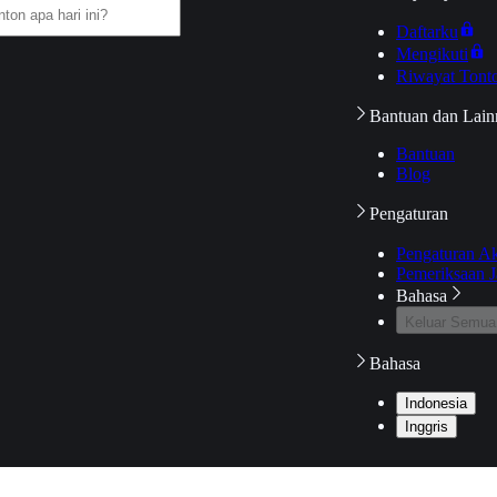
Daftarku
Mengikuti
Riwayat Tont
Bantuan dan Lain
Bantuan
Blog
Pengaturan
Pengaturan A
Pemeriksaan J
Bahasa
Keluar Semua
Bahasa
Indonesia
Inggris