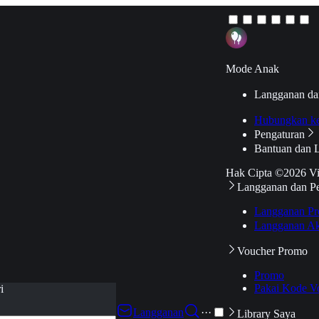
Mode Anak
Langganan da
Hubungkan k
Pengaturan
Bantuan dan 
Hak Cipta ©2026 V
Langganan dan P
Langganan Pr
Langganan Ak
Voucher Promo
Promo
Pakai Kode V
i
Langganan
···
Library Saya