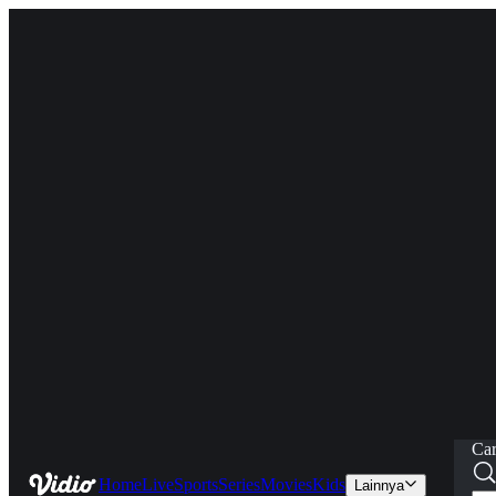
Car
Home
Live
Sports
Series
Movies
Kids
Lainnya