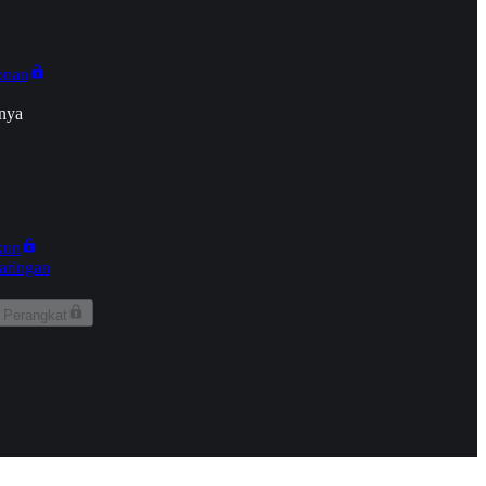
onan
nya
kun
aringan
 Perangkat