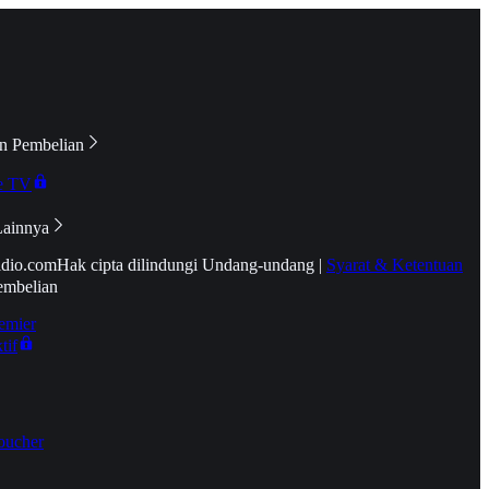
n Pembelian
e TV
Lainnya
idio.com
Hak cipta dilindungi Undang-undang
|
Syarat & Ketentuan
embelian
emier
tif
oucher