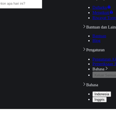
Daftarku
Mengikuti
Riwayat Tont
Bantuan dan Lain
Bantuan
Blog
Pengaturan
Pengaturan A
Pemeriksaan J
Bahasa
Keluar Semua
Bahasa
Indonesia
Inggris