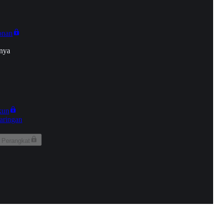
onan
nya
kun
aringan
 Perangkat