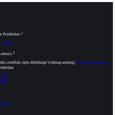
n Pembelian
e TV
Lainnya
idio.com
Hak cipta dilindungi Undang-undang
|
Syarat & Ketentuan
embelian
emier
tif
oucher