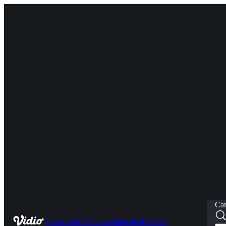
Car
Home
Live
TV Show
Sports
Kids
News