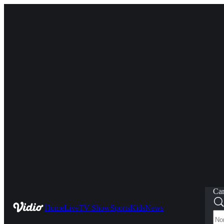
Car
Home
Live
TV Show
Sports
Kids
News