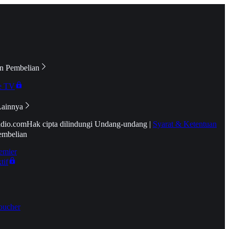
n Pembelian
e TV
Lainnya
idio.com
Hak cipta dilindungi Undang-undang
|
Syarat & Ketentuan
embelian
emier
tif
oucher