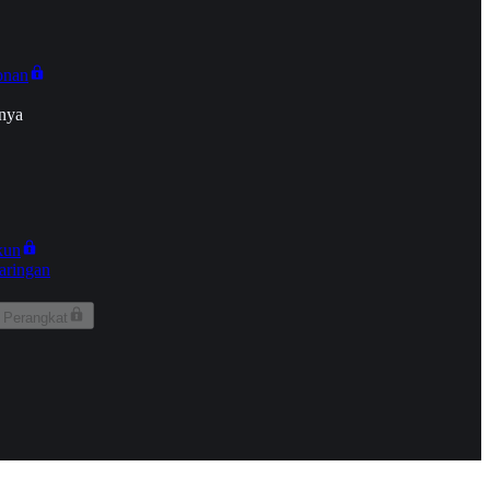
onan
nya
kun
aringan
 Perangkat