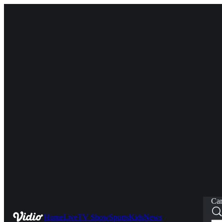
Car
Home
Live
TV Show
Sports
Kids
News