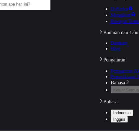
Daftarku
Mengikuti
Riwayat Tont
Bantuan dan Lain
Bantuan
Blog
Pengaturan
Pengaturan A
Pemeriksaan J
Bahasa
Keluar Semua
Bahasa
Indonesia
Inggris