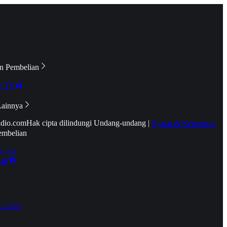
n Pembelian
e TV
Lainnya
idio.com
Hak cipta dilindungi Undang-undang
|
Syarat & Ketentuan
embelian
emier
tif
oucher