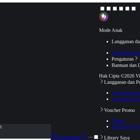
Mode Anak
Langganan da
Hubungkan k
Pengaturan
Bantuan dan 
Hak Cipta ©2026 V
Langganan dan P
Langganan Pr
Langganan Ak
Voucher Promo
Promo
Pakai Kode V
i
Langganan
···
Library Saya