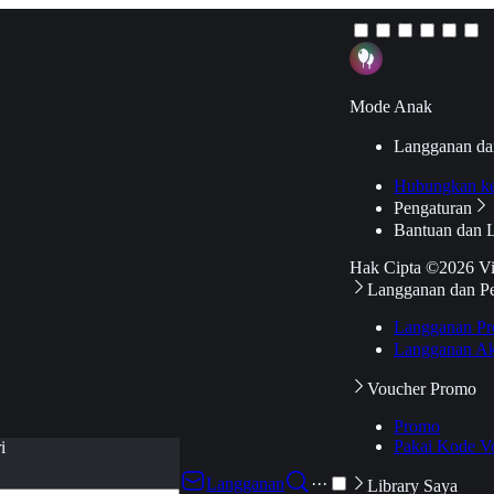
Mode Anak
Langganan da
Hubungkan k
Pengaturan
Bantuan dan 
Hak Cipta ©2026 V
Langganan dan P
Langganan Pr
Langganan Ak
Voucher Promo
Promo
Pakai Kode V
i
Langganan
···
Library Saya