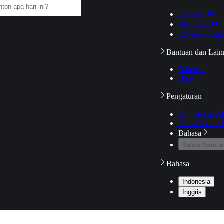
Daftarku
Mengikuti
Riwayat Tont
Bantuan dan Lain
Bantuan
Blog
Pengaturan
Pengaturan A
Pemeriksaan J
Bahasa
Keluar Semua
Bahasa
Indonesia
Inggris