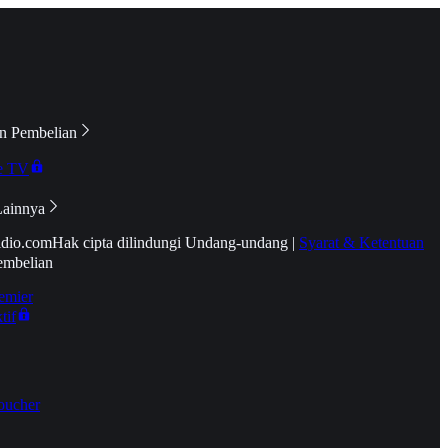
n Pembelian
e TV
Lainnya
idio.com
Hak cipta dilindungi Undang-undang
|
Syarat & Ketentuan
embelian
emier
tif
oucher