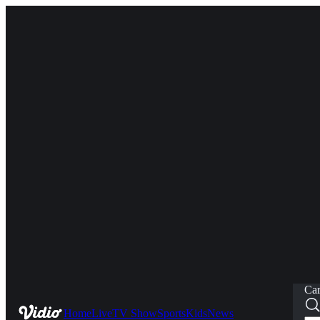
Car
Home
Live
TV Show
Sports
Kids
News