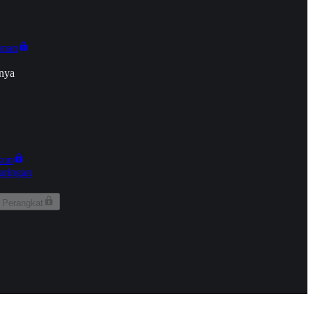
onan
nya
kun
aringan
 Perangkat