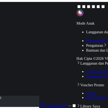
Mode Anak
Langganan da
Hubungkan k
Pengaturan
Bantuan dan 
Hak Cipta ©2026 V
Langganan dan P
Langganan Pr
Langganan Ak
Voucher Promo
Promo
Pakai Kode V
i
Langganan
···
Library Saya