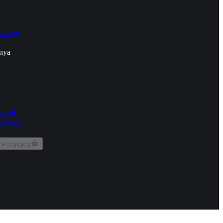
onan
nya
kun
aringan
 Perangkat