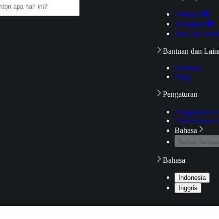
Daftarku
Mengikuti
Riwayat Tont
Bantuan dan Lain
Bantuan
Blog
Pengaturan
Pengaturan A
Pemeriksaan J
Bahasa
Keluar Semua
Bahasa
Indonesia
Inggris