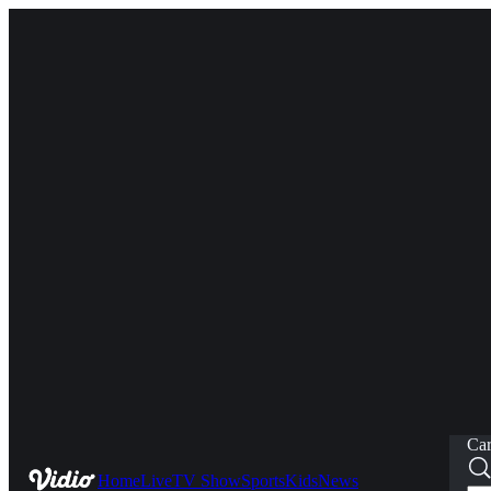
Car
Home
Live
TV Show
Sports
Kids
News