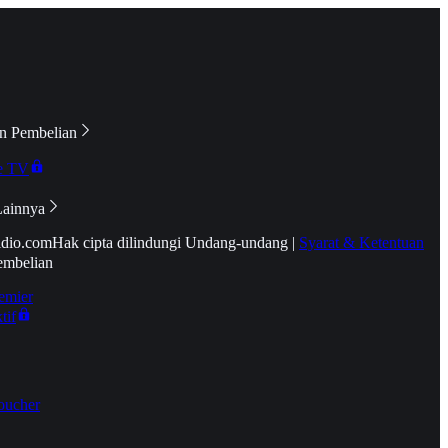
n Pembelian
e TV
Lainnya
idio.com
Hak cipta dilindungi Undang-undang
|
Syarat & Ketentuan
embelian
emier
tif
oucher