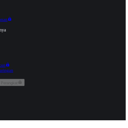
onan
nya
kun
aringan
 Perangkat