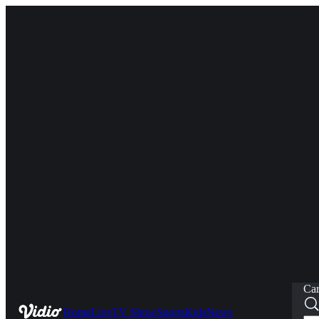
Car
Home
Live
TV Show
Sports
Kids
News