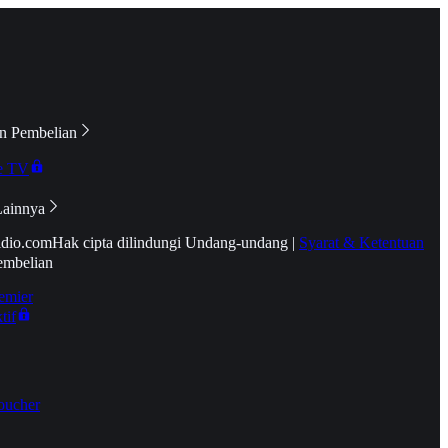
n Pembelian
e TV
Lainnya
idio.com
Hak cipta dilindungi Undang-undang
|
Syarat & Ketentuan
embelian
emier
tif
oucher