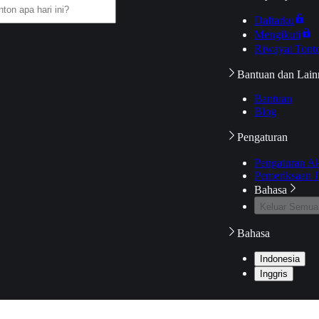
Daftarku
Mengikuti
Riwayat Tont
Bantuan dan Lain
Bantuan
Blog
Pengaturan
Pengaturan A
Pemeriksaan J
Bahasa
Keluar Semua
Bahasa
Indonesia
Inggris