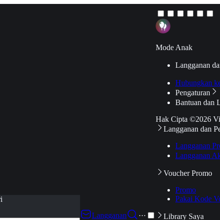
Mode Anak
Langganan da
Hubungkan k
Pengaturan
Bantuan dan 
Hak Cipta ©2026 V
Langganan dan P
Langganan Pr
Langganan Ak
Voucher Promo
Promo
Pakai Kode V
i
Langganan
···
Library Saya