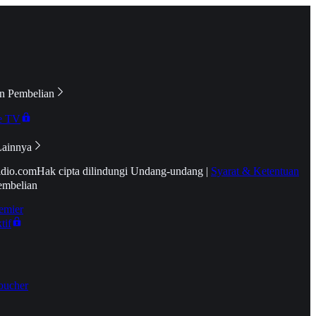
n Pembelian
e TV
Lainnya
idio.com
Hak cipta dilindungi Undang-undang
|
Syarat & Ketentuan
embelian
emier
tif
oucher