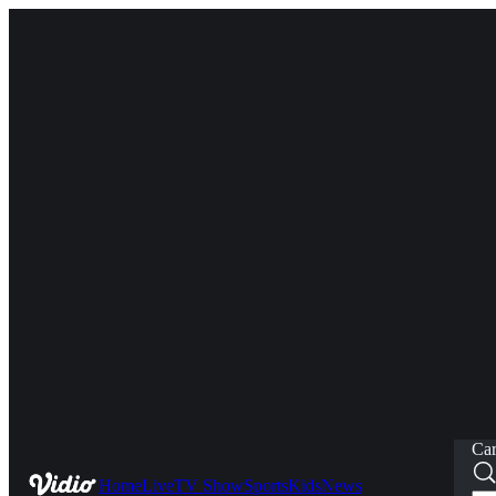
Car
Home
Live
TV Show
Sports
Kids
News