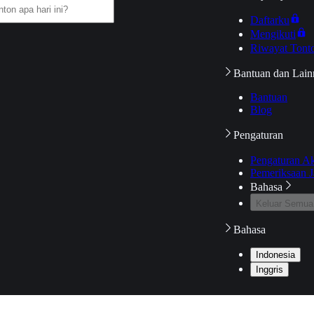
Daftarku
Mengikuti
Riwayat Tont
Bantuan dan Lain
Bantuan
Blog
Pengaturan
Pengaturan A
Pemeriksaan J
Bahasa
Keluar Semua
Bahasa
Indonesia
Inggris