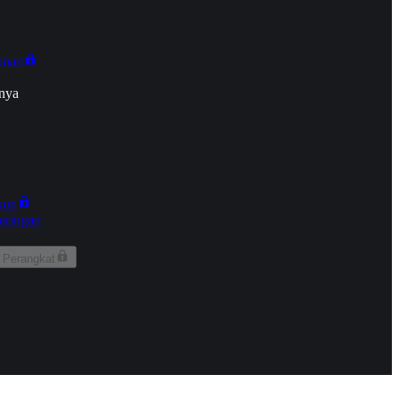
onan
nya
kun
aringan
 Perangkat