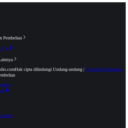
n Pembelian
e TV
Lainnya
idio.com
Hak cipta dilindungi Undang-undang
|
Syarat & Ketentuan
embelian
emier
tif
oucher