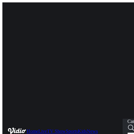
Car
Home
Live
TV Show
Sports
Kids
News