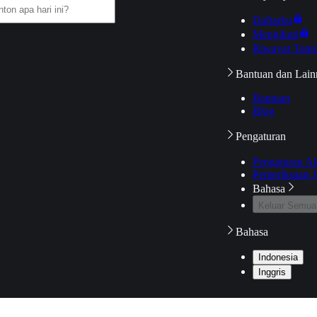
Daftarku
Mengikuti
Riwayat Tont
Bantuan dan Lain
Bantuan
Blog
Pengaturan
Pengaturan A
Pemeriksaan J
Bahasa
Keluar Semua
Bahasa
Indonesia
Inggris