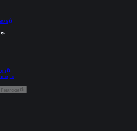
onan
nya
kun
aringan
 Perangkat