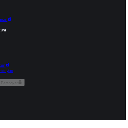
onan
nya
kun
aringan
 Perangkat