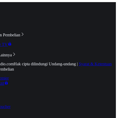
n Pembelian
e TV
Lainnya
idio.com
Hak cipta dilindungi Undang-undang
|
Syarat & Ketentuan
embelian
emier
tif
oucher