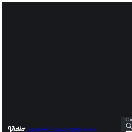
Car
Home
Live
TV Show
Sports
Kids
News