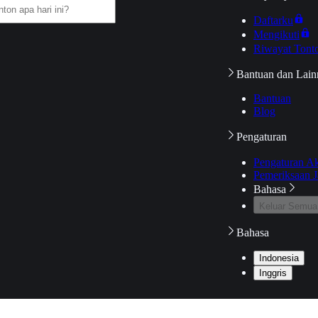
Daftarku
Mengikuti
Riwayat Tont
Bantuan dan Lain
Bantuan
Blog
Pengaturan
Pengaturan A
Pemeriksaan J
Bahasa
Keluar Semua
Bahasa
Indonesia
Inggris