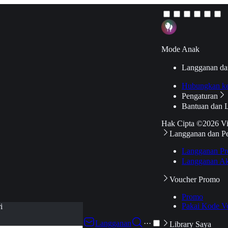
Mode Anak
Langganan da
Hubungkan k
Pengaturan
Bantuan dan 
Hak Cipta ©2026 V
Langganan dan P
Langganan Pr
Langganan Ak
Voucher Promo
Promo
Pakai Kode V
i
Langganan
···
Library Saya