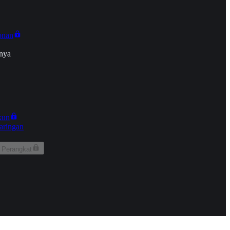
onan
nya
kun
aringan
 Perangkat