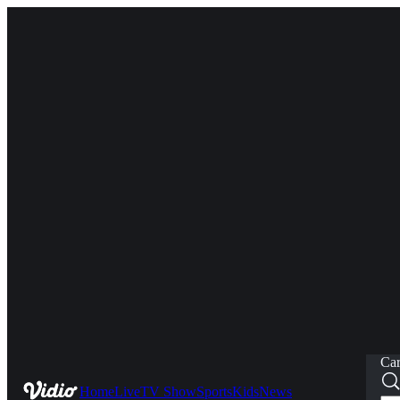
Car
Home
Live
TV Show
Sports
Kids
News