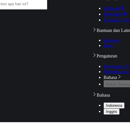
Daftarku
Mengikuti
Riwayat Tont
Bantuan dan Lain
Bantuan
Blog
Pengaturan
Pengaturan A
Pemeriksaan J
Bahasa
Keluar Semua
Bahasa
Indonesia
Inggris