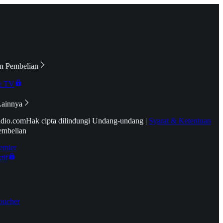
n Pembelian
e TV
Lainnya
idio.com
Hak cipta dilindungi Undang-undang
|
Syarat & Ketentuan
embelian
emier
tif
oucher