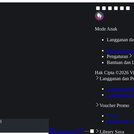
Mode Anak
Langganan da
Hubungkan k
Pengaturan
Bantuan dan 
Hak Cipta ©2026 V
Langganan dan P
Langganan Pr
Langganan Ak
Voucher Promo
Promo
Pakai Kode V
i
Langganan
···
Library Saya