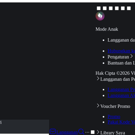
Mode Anak
Langganan da
Hubungkan k
Pengaturan
Bantuan dan 
Hak Cipta ©2026 V
Langganan dan P
Langganan Pr
Langganan Ak
Voucher Promo
Promo
Pakai Kode V
i
Langganan
···
Library Saya