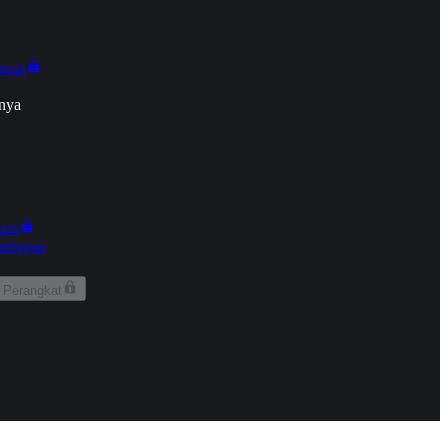
onan
nya
kun
aringan
 Perangkat