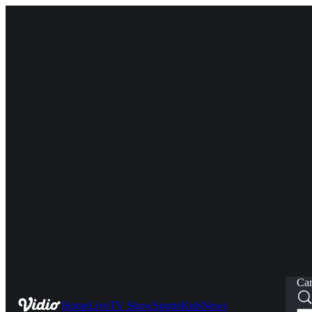
Car
Home
Live
TV Show
Sports
Kids
News