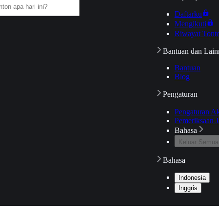
Daftarku
Mengikuti
Riwayat Tont
Bantuan dan Lain
Bantuan
Blog
Pengaturan
Pengaturan A
Pemeriksaan J
Bahasa
Keluar Semua
Bahasa
Indonesia
Inggris