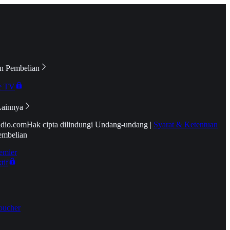
n Pembelian
e TV
Lainnya
idio.com
Hak cipta dilindungi Undang-undang
|
Syarat & Ketentuan
embelian
emier
tif
oucher