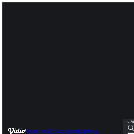
Car
Home
Live
TV Show
Sports
Kids
News