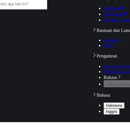
Daftarku
Mengikuti
Riwayat Tont
Bantuan dan Lain
Bantuan
Blog
Pengaturan
Pengaturan A
Pemeriksaan J
Bahasa
Keluar Semua
Bahasa
Indonesia
Inggris