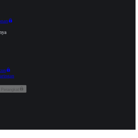
onan
nya
kun
aringan
 Perangkat