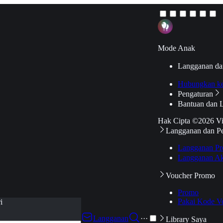
Mode Anak
Langganan da
Hubungkan k
Pengaturan
Bantuan dan 
Hak Cipta ©2026 V
Langganan dan P
Langganan Pr
Langganan Ak
Voucher Promo
Promo
Pakai Kode V
i
Langganan
···
Library Saya