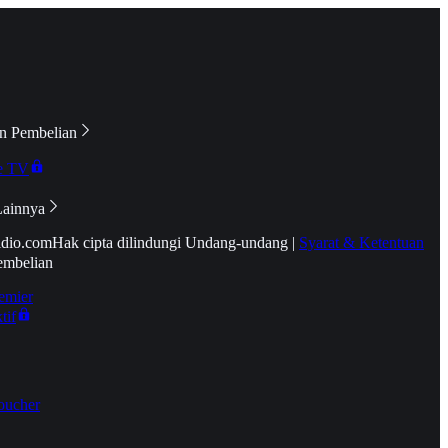
n Pembelian
e TV
Lainnya
idio.com
Hak cipta dilindungi Undang-undang
|
Syarat & Ketentuan
embelian
emier
tif
oucher