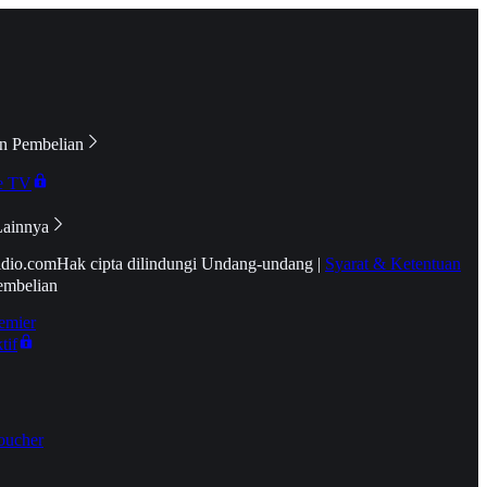
n Pembelian
e TV
Lainnya
idio.com
Hak cipta dilindungi Undang-undang
|
Syarat & Ketentuan
embelian
emier
tif
oucher