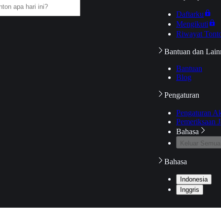
Daftarku
Mengikuti
Riwayat Tont
Bantuan dan Lain
Bantuan
Blog
Pengaturan
Pengaturan A
Pemeriksaan J
Bahasa
Keluar Semua
Bahasa
Indonesia
Inggris