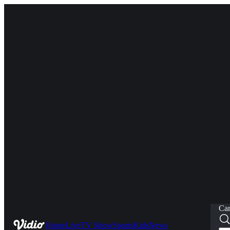
Car
Home
Live
TV Show
Sports
Kids
News