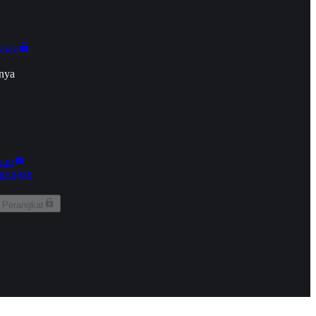
onan
nya
kun
aringan
 Perangkat