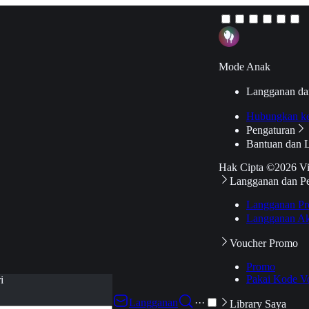
Mode Anak
Langganan da
Hubungkan k
Pengaturan
Bantuan dan 
Hak Cipta ©2026 V
Langganan dan P
Langganan Pr
Langganan Ak
Voucher Promo
Promo
Pakai Kode V
i
Langganan
···
Library Saya