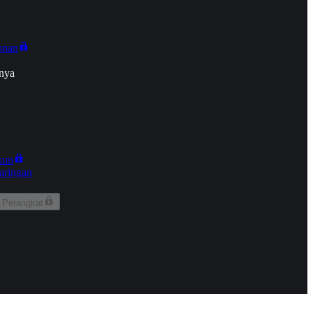
onan
nya
kun
aringan
 Perangkat