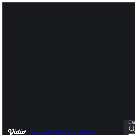
Car
Home
Live
TV Show
Sports
Kids
News