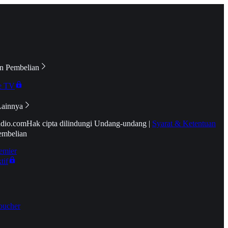
n Pembelian
e TV
Lainnya
idio.com
Hak cipta dilindungi Undang-undang
|
Syarat & Ketentuan
embelian
emier
tif
oucher