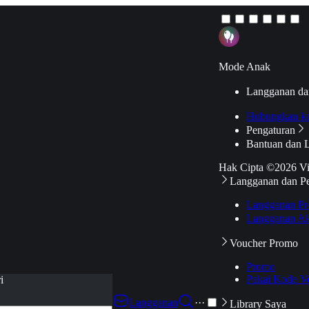
Mode Anak
Langganan da
Hubungkan k
Pengaturan
Bantuan dan 
Hak Cipta ©2026 V
Langganan dan P
Langganan Pr
Langganan Ak
Voucher Promo
Promo
Pakai Kode V
i
Langganan
···
Library Saya