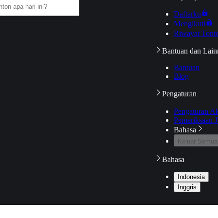
Daftarku
Mengikuti
Riwayat Tont
Bantuan dan Lain
Bantuan
Blog
Pengaturan
Pengaturan A
Pemeriksaan J
Bahasa
Keluar Semua
Bahasa
Indonesia
Inggris