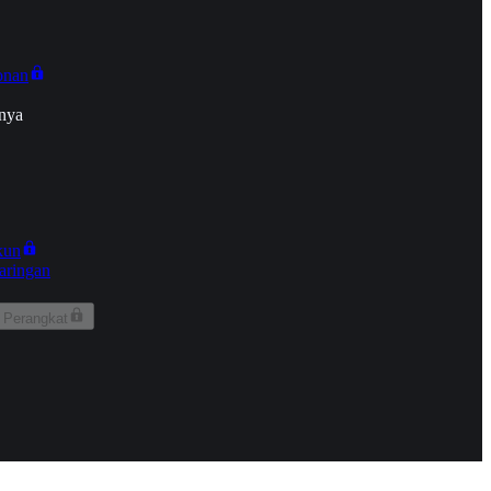
onan
nya
kun
aringan
 Perangkat