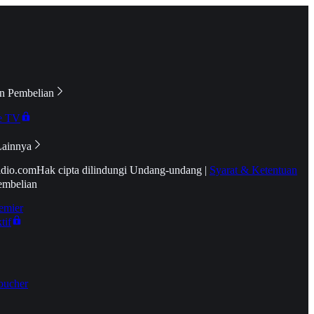
n Pembelian
e TV
Lainnya
idio.com
Hak cipta dilindungi Undang-undang
|
Syarat & Ketentuan
embelian
emier
tif
oucher