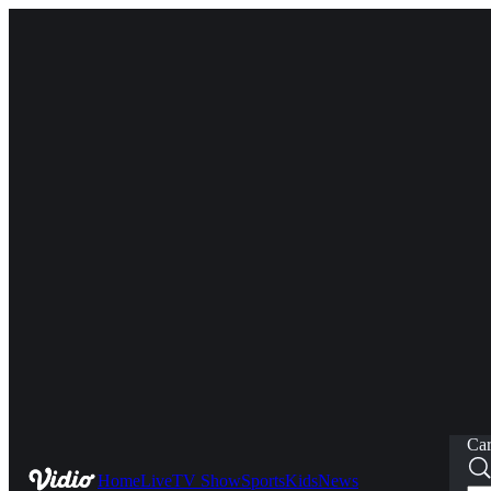
Car
Home
Live
TV Show
Sports
Kids
News