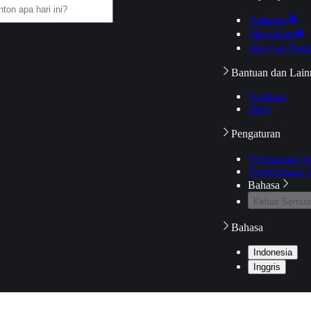
Daftarku
Mengikuti
Riwayat Tont
Bantuan dan Lain
Bantuan
Blog
Pengaturan
Pengaturan A
Pemeriksaan J
Bahasa
Keluar Semua
Bahasa
Indonesia
Inggris