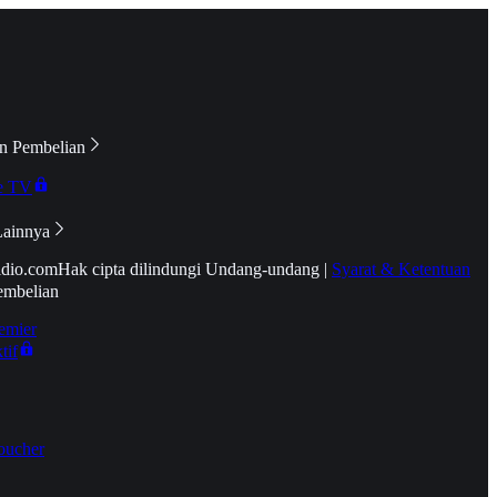
n Pembelian
e TV
Lainnya
idio.com
Hak cipta dilindungi Undang-undang
|
Syarat & Ketentuan
embelian
emier
tif
oucher