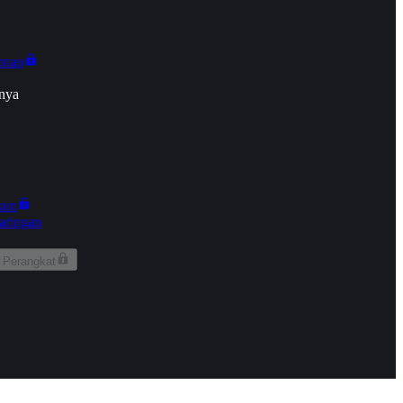
onan
nya
kun
aringan
 Perangkat