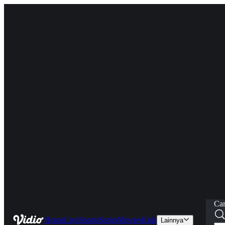
Car
Home
Live
Sports
Series
Movies
Kids
Lainnya