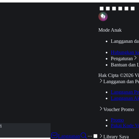
Mode Anak
Langganan da
Hubungkan k
Pengaturan
Bantuan dan 
Hak Cipta ©2026 V
Langganan dan P
Langganan Pr
Langganan Ak
Voucher Promo
Promo
Pakai Kode V
i
Langganan
···
Library Saya