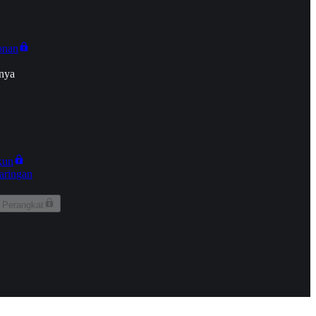
onan
nya
kun
aringan
 Perangkat