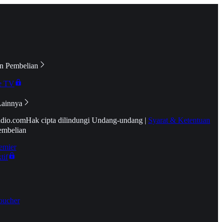
n Pembelian
e TV
Lainnya
idio.com
Hak cipta dilindungi Undang-undang
|
Syarat & Ketentuan
embelian
emier
tif
oucher