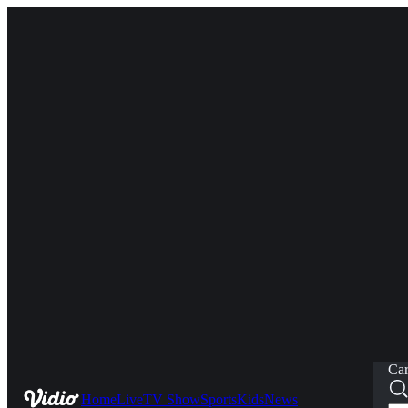
Car
Home
Live
TV Show
Sports
Kids
News