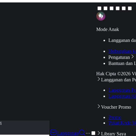
Mode Anak
Langganan da
Hubungkan k
Pengaturan
Bantuan dan 
Hak Cipta ©2026 V
Langganan dan P
Langganan Pr
Langganan Ak
Voucher Promo
Promo
Pakai Kode V
i
Langganan
···
Library Saya