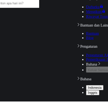
Daftarku
Mengikuti
Riwayat Tont
Bantuan dan Lain
Bantuan
Blog
Pengaturan
Pengaturan A
Pemeriksaan J
Bahasa
Keluar Semua
Bahasa
Indonesia
Inggris