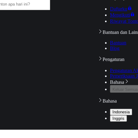
Daftarku
Mengikuti
Riwayat Tont
Bantuan dan Lain
Bantuan
Blog
Pengaturan
Pengaturan A
Pemeriksaan J
Bahasa
Keluar Semua
Bahasa
Indonesia
Inggris