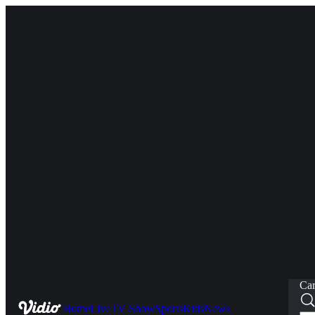
Car
Home
Live
TV Show
Sports
Kids
News