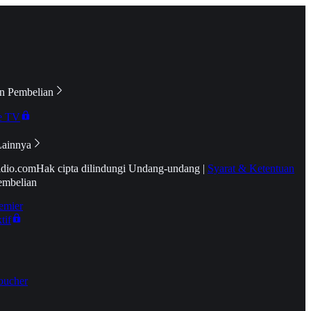
n Pembelian
e TV
Lainnya
idio.com
Hak cipta dilindungi Undang-undang
|
Syarat & Ketentuan
embelian
emier
tif
oucher