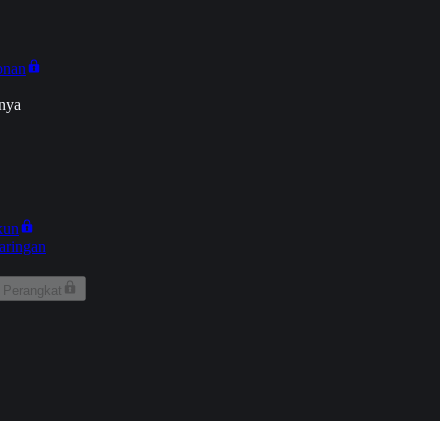
onan
nya
kun
aringan
 Perangkat