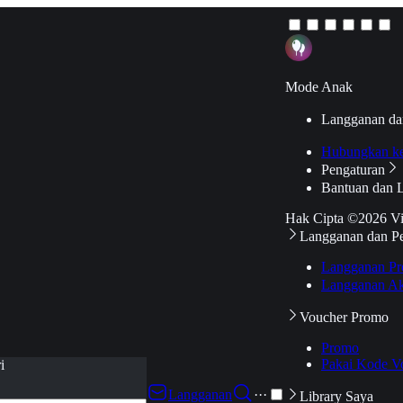
Mode Anak
Langganan da
Hubungkan k
Pengaturan
Bantuan dan 
Hak Cipta ©2026 V
Langganan dan P
Langganan Pr
Langganan Ak
Voucher Promo
Promo
Pakai Kode V
i
Langganan
···
Library Saya