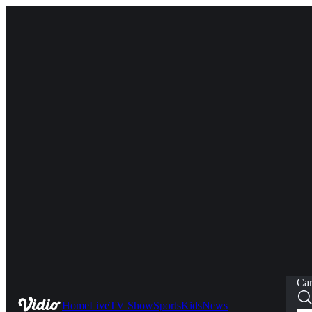
Car
Home
Live
TV Show
Sports
Kids
News