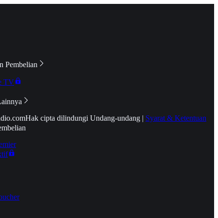
n Pembelian
e TV
Lainnya
idio.com
Hak cipta dilindungi Undang-undang
|
Syarat & Ketentuan
embelian
emier
tif
oucher