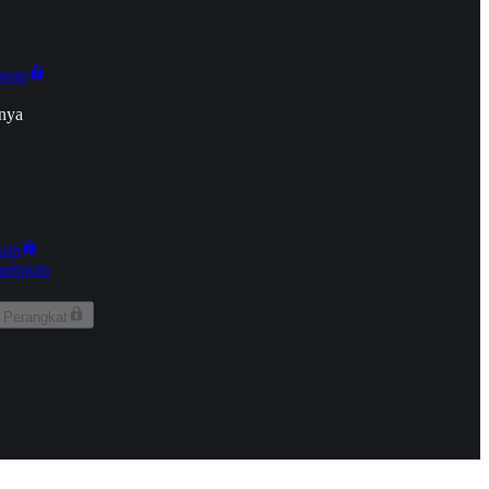
onan
nya
kun
aringan
 Perangkat