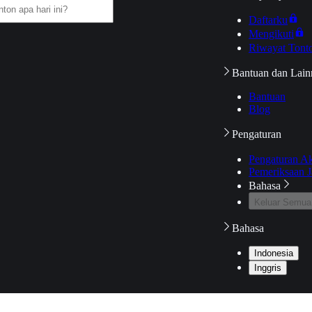
Daftarku
Mengikuti
Riwayat Tont
Bantuan dan Lain
Bantuan
Blog
Pengaturan
Pengaturan A
Pemeriksaan J
Bahasa
Keluar Semua
Bahasa
Indonesia
Inggris