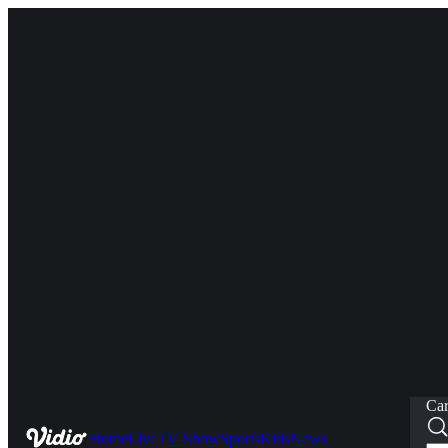
Car
Home
Live
TV Show
Sports
Kids
News