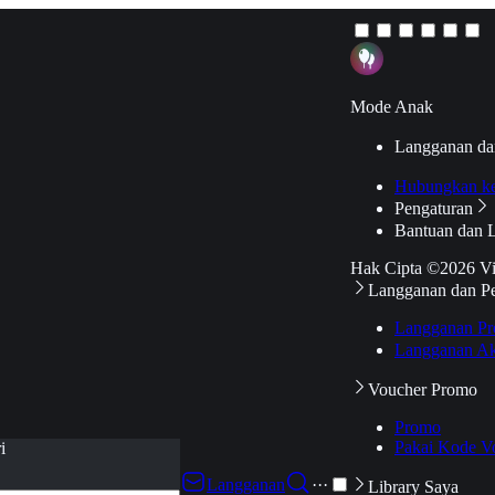
Mode Anak
Langganan da
Hubungkan k
Pengaturan
Bantuan dan 
Hak Cipta ©2026 V
Langganan dan P
Langganan Pr
Langganan Ak
Voucher Promo
Promo
Pakai Kode V
i
Langganan
···
Library Saya