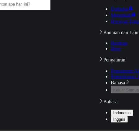
Daftarku
Mengikuti
Riwayat Tont
Bantuan dan Lain
Bantuan
Blog
Pengaturan
Pengaturan A
Pemeriksaan J
Bahasa
Keluar Semua
Bahasa
Indonesia
Inggris