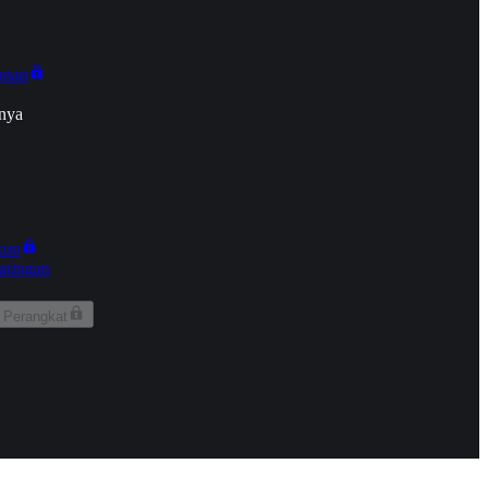
onan
nya
kun
aringan
 Perangkat