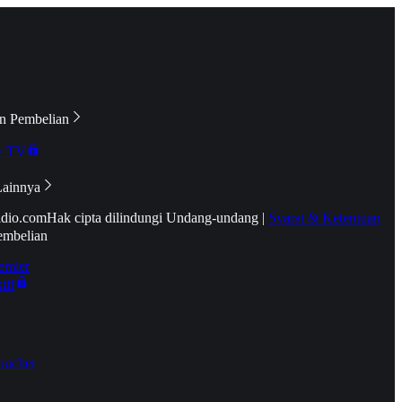
n Pembelian
e TV
Lainnya
idio.com
Hak cipta dilindungi Undang-undang
|
Syarat & Ketentuan
embelian
emier
tif
oucher