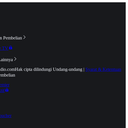
n Pembelian
e TV
Lainnya
idio.com
Hak cipta dilindungi Undang-undang
|
Syarat & Ketentuan
embelian
emier
tif
oucher