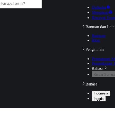
Daftarku
Mengikuti
Riwayat Tont
Bantuan dan Lain
Bantuan
Blog
Pengaturan
Pengaturan A
Pemeriksaan J
Bahasa
Keluar Semua
Bahasa
Indonesia
Inggris