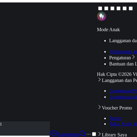
Mode Anak
Langganan da
Hubungkan k
Pengaturan
Bantuan dan 
Hak Cipta ©2026 V
Langganan dan P
Langganan Pr
Langganan Ak
Voucher Promo
Promo
Pakai Kode V
i
Langganan
···
Library Saya