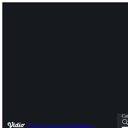
Car
Home
Live
TV Show
Sports
Kids
News