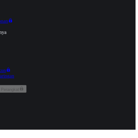
onan
nya
kun
aringan
 Perangkat