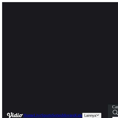
Car
Home
Live
Sports
Series
Movies
Kids
Lainnya