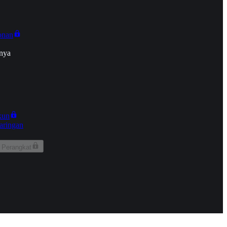
onan
nya
kun
aringan
 Perangkat