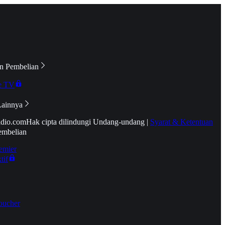
n Pembelian
e TV
Lainnya
idio.com
Hak cipta dilindungi Undang-undang
|
Syarat & Ketentuan
embelian
emier
tif
oucher