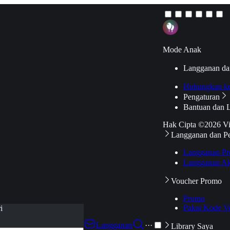
Mode Anak
Langganan da
Hubungkan k
Pengaturan
Bantuan dan 
Hak Cipta ©2026 V
Langganan dan P
Langganan Pr
Langganan Ak
Voucher Promo
Promo
Pakai Kode V
i
Langganan
···
Library Saya