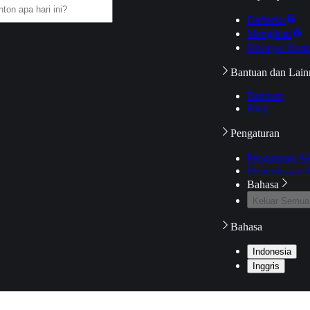
Daftarku
Mengikuti
Riwayat Tont
Bantuan dan Lain
Bantuan
Blog
Pengaturan
Pengaturan A
Pemeriksaan J
Bahasa
Keluar Semua
Bahasa
Indonesia
Inggris